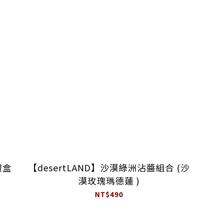
禮盒
【desertLAND】沙漠綠洲沾醬組合 (沙
漠玫瑰瑪德蓮 )
NT$490