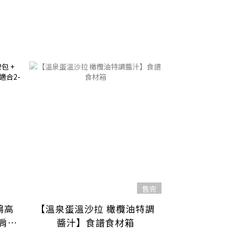
售完
鴨高
【溫泉蛋溫沙拉 橄欖油特調
嫩肩里
醬汁】食譜食材箱