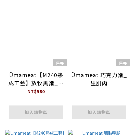
售完
售完
Ümameat【M240熟
Ümameat 巧克力豬_
成工藝】放牧黑豬_帶
里肌肉
骨極厚片白土司豬排
NT$580
加入購物車
加入購物車