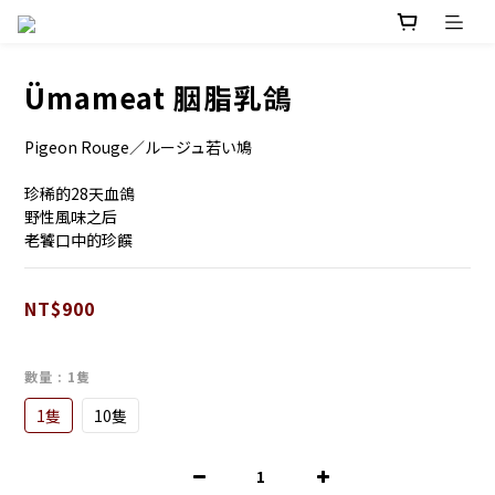
Ümameat 胭脂乳鴿
Pigeon Rouge／ルージュ若い鳩
珍稀的28天血鴿
野性風味之后
老饕口中的珍饌
NT$900
數量
: 1隻
1隻
10隻