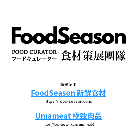
精選使用
FoodSeason 新鮮食材
https://food-season.com/
Umameat 極致肉品
https://food-season.com/umameat-1