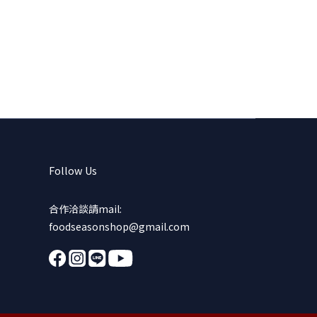
Follow Us
合作洽談請mail:
foodseasonshop@gmail.com