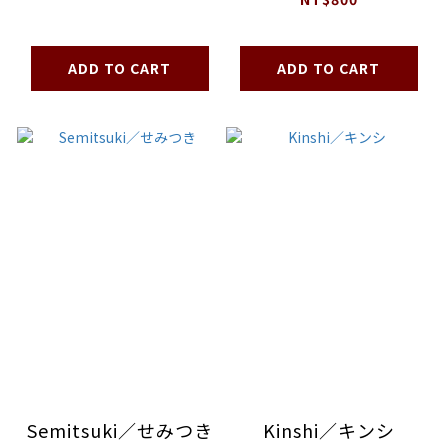
ADD TO CART
ADD TO CART
Semitsuki／せみつき
Kinshi／キンシ