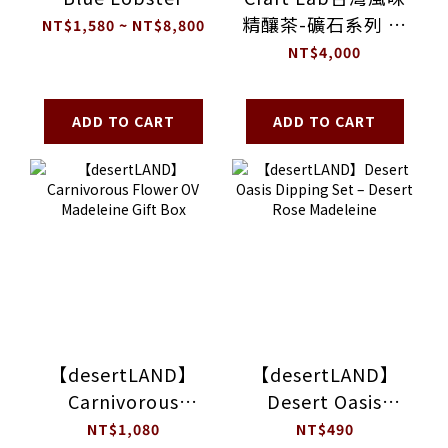
精釀茶-礦石系列 全
NT$1,580 ~ NT$8,800
組五入
NT$4,000
ADD TO CART
ADD TO CART
【desertLAND】
【desertLAND】
Carnivorous
Desert Oasis
Flower OV
Dipping Set –
NT$1,080
NT$490