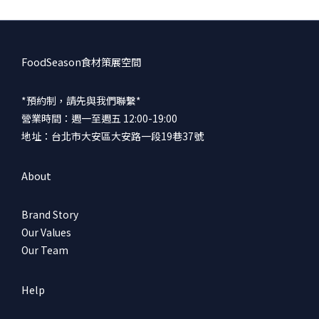
不用說，天氣熱時我們也會想窩在冷房內大啖火鍋，尤其在幾杯黃
湯下肚後更需要那一碗熱湯暖胃。湯頭 用大量蔬菜熬煮而成，鍋內
擺入的季節蔬菜，也在小火慢煮的過程中釋放更多清甜。食材 胭脂
鴨胸經過M240熟成工藝，肉質保有柔軟口感。表皮在烹煮前經過炙
FoodSeason食材策展空間
燒產生油脂香氣，去除多餘的油膩，留下鴨肉肉汁香氣。 其他季節
蔬菜包括大白菜、小松菜、香菇、鴻禧菇、金針菇、紅白蘿蔔、豆
*預約制，請先與我們聯繫*
腐，都是能釋放鮮味或吸收鮮甜湯頭的食材。沾醬 鍋物加入柚子胡
營業時間：週一至週五 12:00-19:00
椒一起烹煮，濃郁清甜又帶點辛香微辣的湯頭，小火慢煮的過程食
地址：台北市大安區大安路一段19巷37號
材們好好地吸收了風味，整體很夠味。 〖策展人放大鏡〗鍋物計時
器-厚度接近1cm紅蘿蔔，在鍋內擔任計時器的角色，當蘿蔔已完全
About
軟化，就代表鍋中其他食材也都達到剛好的熟度。柚子胡椒-漢字大
騙局，沒有柚子也不是胡椒，這是一種九州的特產，用柚子、青辣
Brand Story
椒、鹽製作而成的調味品。 「柚子ゆず」在日文中指的是柑橘類的
Our Values
水果，本身帶有獨特的清香，帶一點酸語清甜爽口。 「胡椒こしょ
Our Team
う」則是九州當地辣椒的方言。料理土鍋-土鍋的材質通常是用陶土
加上砂石等製成，這種材質的特性能讓鍋子穩定吸收，並緩慢地釋
放熱能，這能使食材更及均勻的受熱，更容易入味，很適合用來燉
Help
煮、悶煮料理。 Information 樂樽・爐端燒 台北市中山區林森北