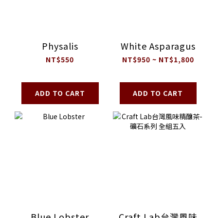
Physalis
White Asparagus
NT$550
NT$950 ~ NT$1,800
ADD TO CART
ADD TO CART
Blue Lobster
Craft Lab台灣風味