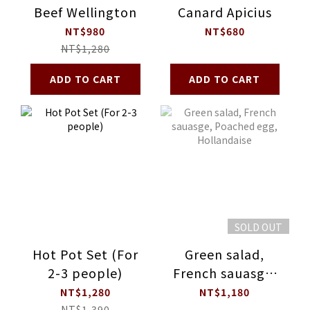
Beef Wellington
Canard Apicius
NT$980
NT$680
NT$1,280
ADD TO CART
ADD TO CART
SOLD OUT
Hot Pot Set (For
Green salad,
2-3 people)
French sauasge,
Poached egg,
NT$1,280
NT$1,180
NT$1,390