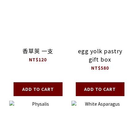
香草莢 一支
egg yolk pastry
gift box
NT$120
NT$580
ADD TO CART
ADD TO CART