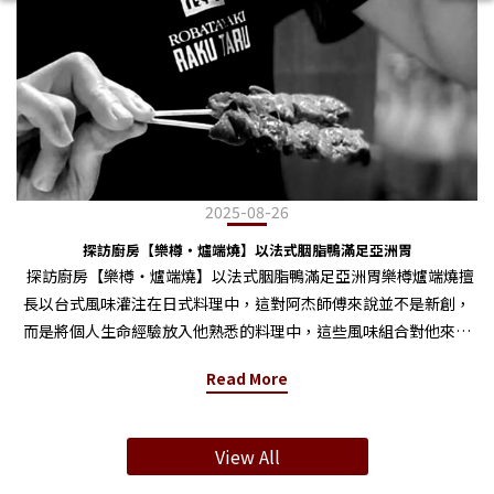
2025-08-26
探訪廚房【樂樽・爐端燒】以法式胭脂鴨滿足亞洲胃
探訪廚房【樂樽・爐端燒】以法式胭脂鴨滿足亞洲胃樂樽爐端燒擅
長以台式風味灌注在日式料理中，這對阿杰師傅來說並不是新創，
而是將個人生命經驗放入他熟悉的料理中，這些風味組合對他來說
是很自然的，在訪談過程也能感受到師傅對料理和生活的直覺與真
Read More
誠。 這次的料理是暖暖的鍋物料理「柚子胡椒胭脂鴨胸火鍋」，火
鍋在台灣幾乎是人人都喜愛的料理，從湯頭、食材到沾醬都有許多
選擇也各有喜好。不僅是口味上的吸引力，火鍋在華人文化中有種
View All
相聚的感受，圓形的鍋就像西方文化對披薩的需求，天氣冷的時候