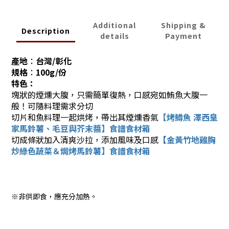
Additional
Shipping &
Description
details
Payment
產地
：
台灣/彰化
規格
：
100g/份
特色：
塊狀的煙燻大腹，只需簡單復熱，口感宛如鮪魚大腹一
般！可隨料理需求分切
切片和魚料理一起烘烤，帶出其煙燻香氣
【烤鱒魚 澤西皇
家馬鈴薯、毛豆與芥末醬】食譜食材箱
切成條狀加入清爽沙拉，添加風味及口感
【
金黃竹地雞胸
炒綠色蔬菜＆焗烤馬鈴薯】食譜食材箱
※非供即食，應充分加熱。