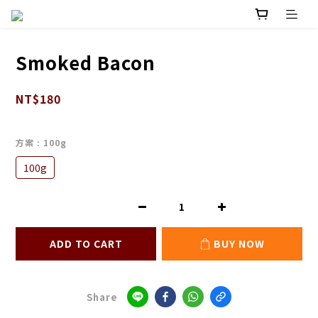
Smoked Bacon
NT$180
方案
: 100g
100g
ADD TO CART
BUY NOW
Share