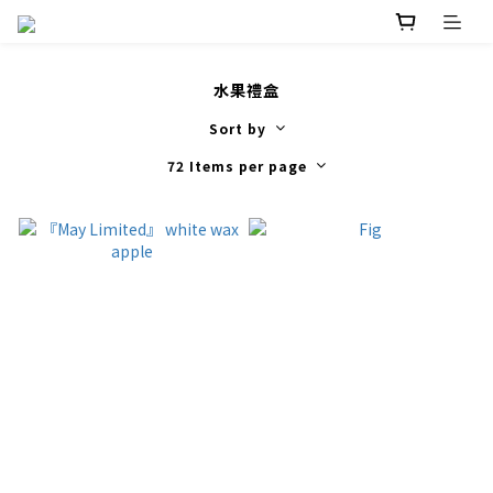
水果禮盒
Sort by
72 Items per page