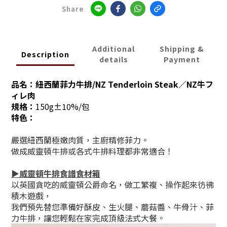
Share
Additional
Shipping &
Description
details
Payment
品名：
紐西蘭菲力牛排/NZ Tenderloin Steak／NZ牛フ
ィレ肉
規格：
150g
±10%
/包
特色：
嚴選紐西蘭極嫩肉質，主廚精修菲力。
做成威靈頓牛排或各式牛排料理都非常適合！
▶威靈頓牛排食譜食材箱
以英國貪吃的威靈頓公爵命名，做工繁複、操作起來彷彿
積木遊戲，
我們預先替您準備好酥皮、生火腿、蘑菇醬、牛骨汁、菲
力牛排，讓您輕鬆在家完成頂級法式大餐。