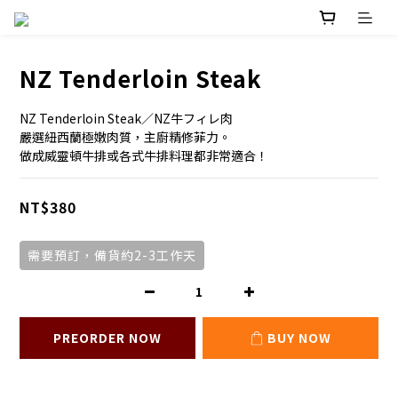
NZ Tenderloin Steak
NZ Tenderloin Steak／NZ牛フィレ肉
嚴選紐西蘭極嫩肉質，主廚精修菲力。
做成威靈頓牛排或各式牛排料理都非常適合！
NT$380
需要預訂，備貨約2-3工作天
PREORDER NOW
BUY NOW