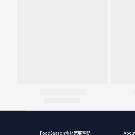
FoodSeason食材策展空間
Abou