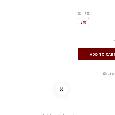
盒
: 1盒
1盒
ADD TO CAR
Share