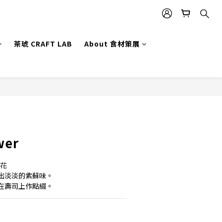
茶琥 CRAFT LAB
About 食材策展
BUY NOW
wer
の花
出淡淡的紫蘇味。
在壽司上作點綴。