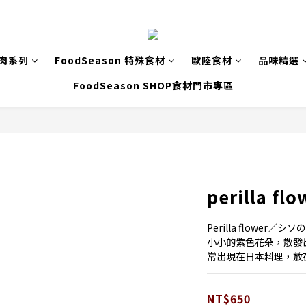
致肉系列
FoodSeason 特殊食材
歐陸食材
品味精選
FoodSeason SHOP食材門市專區
perilla flo
Perilla flower／シソ
小小的紫色花朵，散發
常出現在日本料理，放
NT$650