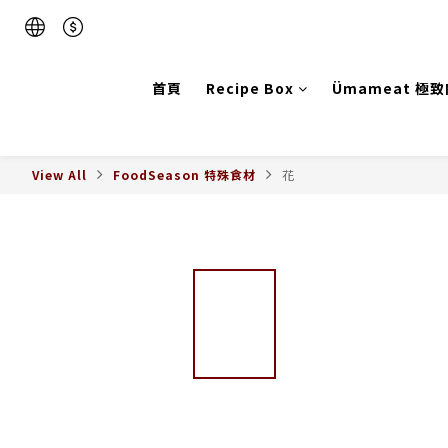
首頁
Recipe Box
Ümameat 極
View All
FoodSeason 特殊食材
花