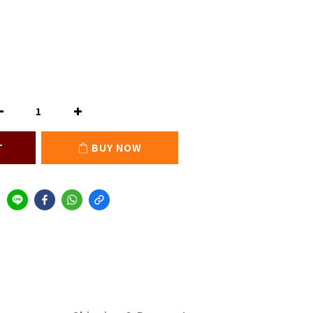
T
BUY NOW