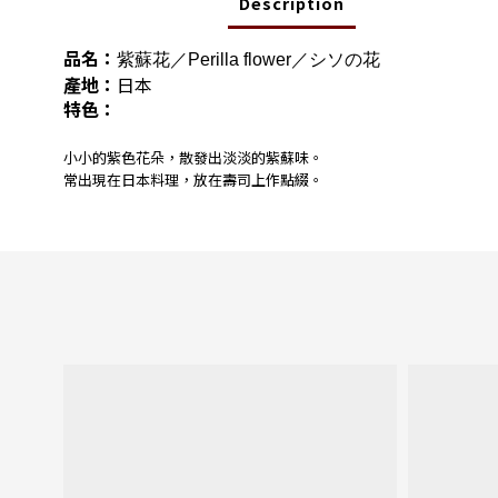
Description
品名：
紫蘇花／Perilla flower／シソの花
產地：
日本
特色：
小小的紫色花朵，散發出淡淡的紫蘇味。
常出現在日本料理，放在壽司上作點綴。