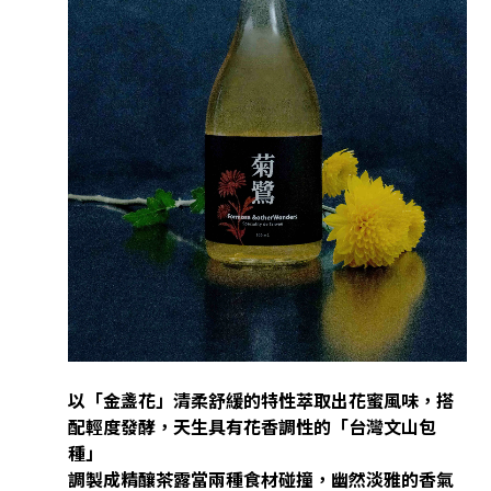
以「金盞花」清柔舒緩的特性萃取出花蜜風味，搭
配輕度發酵，天生具有花香調性的「台灣文山包
種」
調製成精釀茶露當兩種食材碰撞，幽然淡雅的香氣