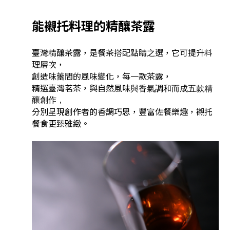
能襯托料理的精釀茶露
臺灣精釀茶露，是餐茶搭配點睛之選，它可提升料
理層次，
創造味蕾間的風味變化，每一款茶露，
精選臺灣茗茶，與自然風味
與香氣調和而成五款精
釀創作，
分別呈現創作者的香調巧思，豐富佐餐樂趣，襯托
餐食更臻雅緻。