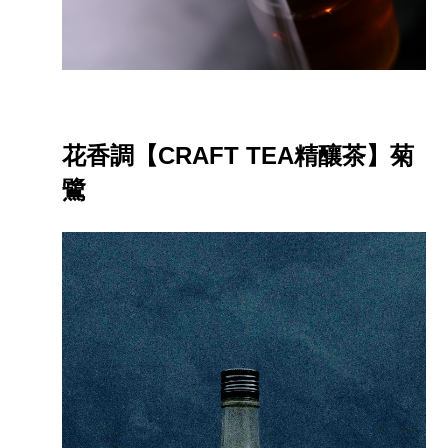
花香調【CRAFT TEA精釀茶】菊
鷺