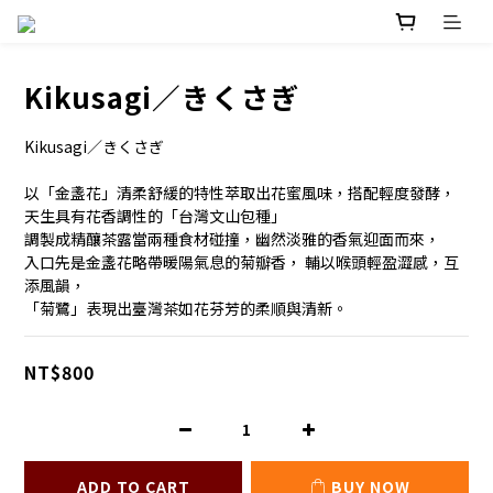
Kikusagi／きくさぎ
Kikusagi／きくさぎ
以「金盞花」清柔舒緩的特性萃取出花蜜風味，搭配輕度發酵，
天生具有花香調性的「台灣文山包種」
調製成精釀茶露當兩種食材碰撞，幽然淡雅的香氣迎面而來，
入口先是金盞花略帶暖陽氣息的菊瓣香， 輔以喉頭輕盈澀感，互
添風韻，
「菊鷺」表現出臺灣茶如花芬芳的柔順與清新。
NT$800
ADD TO CART
BUY NOW