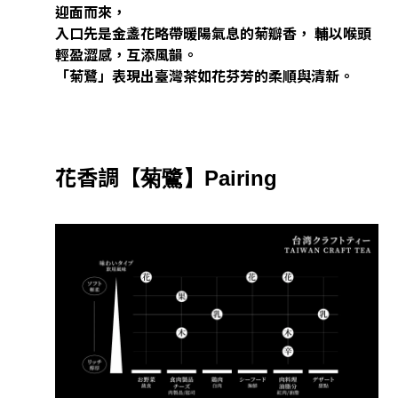
迎面而來，
入口先是金盞花略帶暖陽氣息的菊瓣香， 輔以喉頭
輕盈澀感，互添風韻。
「菊鷺」表現出臺灣茶如花芬芳的柔順與清新。
花香調【
菊鷺
】Pairing