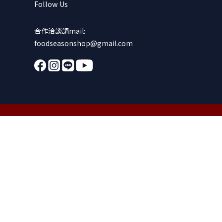
Follow Us
合作洽談請mail:
foodseasonshop@gmail.com