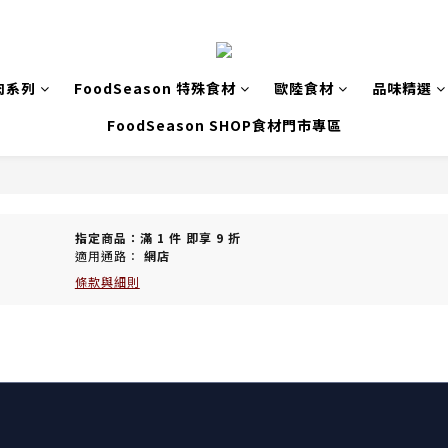
肉系列
FoodSeason 特殊食材
歐陸食材
品味精選
FoodSeason SHOP食材門市專區
指定商品：滿 1 件 即享 9 折
適用通路：
網店
條款與細則