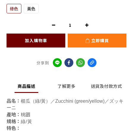
綠色
黃色
加入購物車
立即購買
分享到
商品描述
了解更多
送貨及付款方式
品名：
櫛瓜（綠/黃）／Zucchini (green/yellow)／ズッキ
ーニ
產地：
桃園
規格：
綠/黃
特色：