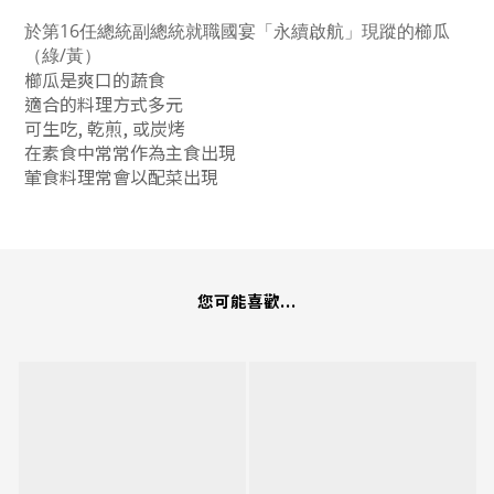
於第16任總統副總統就職國宴「永續啟航」現蹤的櫛瓜
（綠/黃）
櫛瓜是爽口的蔬食
適合的料理方式多元
可生吃, 乾煎, 或炭烤
在素食中常常作為主食出現
葷食料理常會以配菜出現
您可能喜歡...