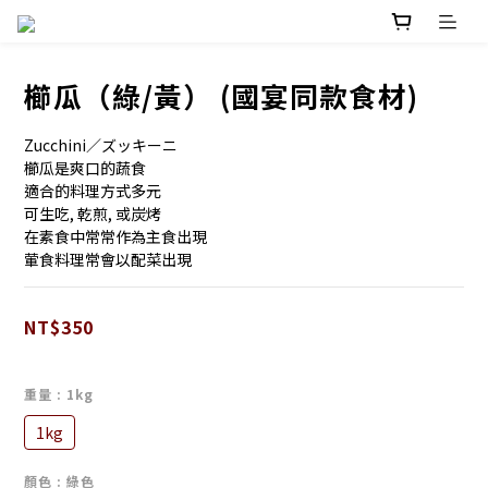
櫛瓜（綠/黃） (國宴同款食材)
Zucchini／ズッキーニ
櫛瓜是爽口的蔬食
適合的料理方式多元
可生吃, 乾煎, 或炭烤
在素食中常常作為主食出現
葷食料理常會以配菜出現
NT$350
重量
: 1kg
1kg
顏色
: 綠色