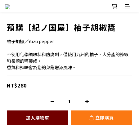
預購【紀ノ国屋】柚子胡椒醬
柚子胡椒／Yuzu pepper
不使用化學調味料和防腐劑，僅使用九州的柚子、大分產的辣椒
和長崎的鹽製成。
香氣和辣味會為您的菜餚增添風味。
NT$280
加入購物車
立即購買