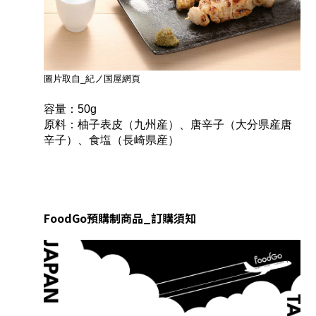
圖片取自_
紀ノ国屋網頁
容量：50g
原料：柚子表皮（九州産）、唐辛子（大分県産唐
辛子）、食塩（長崎県産）
FoodGo預購制商品_訂購須知