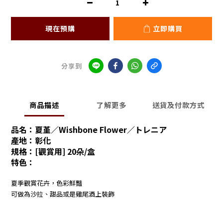
現在預購
立即購買
分享到
商品描述
了解更多
送貨及付款方式
品名：
夏堇
／
Wishbone Flower／トレニア
產地：彰化
規格：[觀賞用] 20朵/盒
特色：
夏季觀賞花卉，色彩鮮豔
可做為沙拉、甜品或是雞尾酒上裝飾