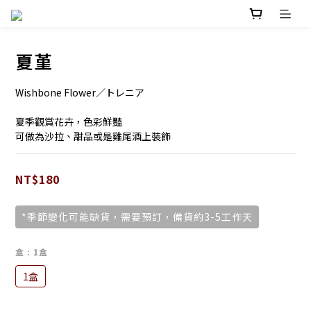
夏堇
Wishbone Flower／トレニア
夏季觀賞花卉，色彩鮮豔
可做為沙拉、甜品或是雞尾酒上裝飾
NT$180
*季節變化可能缺貨，需要預訂，備貨約3-5工作天
盒
: 1盒
1盒