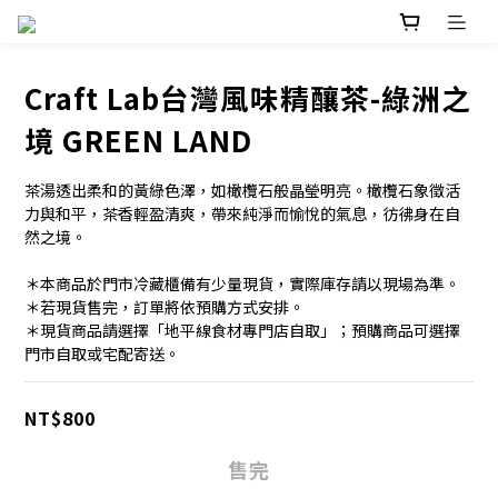
Craft Lab台灣風味精釀茶-綠洲之
境 GREEN LAND
茶湯透出柔和的黃綠色澤，如橄欖石般晶瑩明亮。橄欖石象徵活
力與和平，茶香輕盈清爽，帶來純淨而愉悅的氣息，彷彿身在自
然之境。
＊本商品於門市冷藏櫃備有少量現貨，實際庫存請以現場為準。
＊若現貨售完，訂單將依預購方式安排。
＊現貨商品請選擇「地平線食材專門店自取」；預購商品可選擇
門市自取或宅配寄送。
NT$800
售完