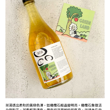
茶湯透出柔和的黃綠色澤，如橄欖石般晶瑩明亮。橄欖石象徵活
力與和平，茶香輕盈清爽，帶來純淨而愉悅的氣息，彷彿身在自