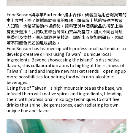
FoodSeason與專業Bartender攜手合作，研發並運用台灣獨有的
本土食材，除了傳遞屬於臺灣的風味，讓這塊土地的特殊性被眾
人知曉，也希望帶動市場趨勢，讓料理與無酒精飲品的搭配上能
有更多選擇！我們以五款台灣高山茶葉為基底，加入不同台灣原
生香料及食材，融入調酒專業技法，調配出五款如同礦石，閃耀
著不同顏色光芒的風味調飲。
FoodSeason has teamed up with professional bartenders to
develop creative drinks using Taiwan’s unique local
ingredients. Beyond showcasing the island’s distinctive
flavors, this collaboration aims to highlight the richness of
Taiwan’s land and inspire new market trends—opening up
more possibilities for pairing food with non-alcoholic
beverages.
Using five of Taiwan’s high mountain tea as the base, we
infused them with native spices and ingredients, blending
them with professional mixology techniques to craft five
drinks that shine like gemstones, each radiating its own
unique hue and flavor.