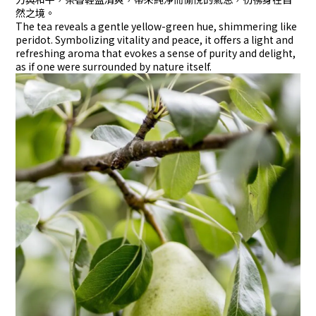
然之境。
The tea reveals a gentle yellow-green hue, shimmering like
peridot. Symbolizing vitality and peace, it offers a light and
refreshing aroma that evokes a sense of purity and delight,
as if one were surrounded by nature itself.