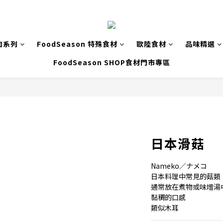
肉系列
FoodSeason 特殊食材
歐陸食材
品味精選
FoodSeason SHOP食材門市專區
日本滑菇
Nameko／ナメコ
日本料理中常見的菇類
通常放在煮物或味增湯
黏稠的口感
類似木耳