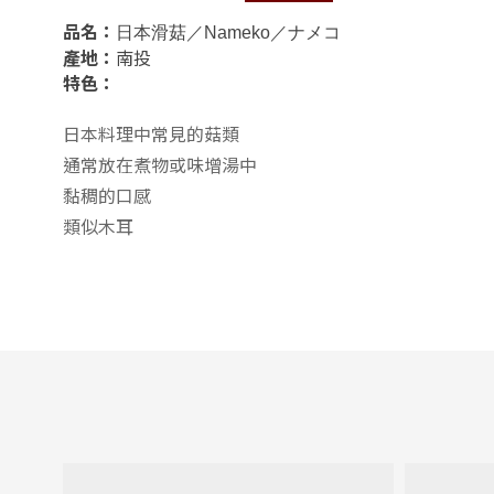
品名：
日本滑菇／Nameko／ナメコ
產地：
南投
特色：
日本料理中常見的菇類
通常放在煮物或味增湯中
黏稠的口感
類似木耳