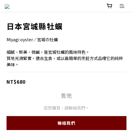
日本宮城縣牡蠣
Miyagi oyster／宮城の牡蠣
細膩、鮮美、微鹹，是宮城牡蠣的風味特色。
質地光滑緊實，適合生食，或以最簡單的烹飪方式品嚐它的純粹
美味。
NT$680
售完
若想購買，請聯絡我們。
聯絡我們