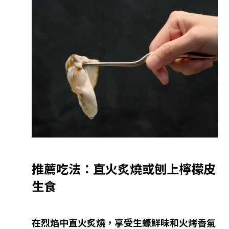
推薦吃法：直火炙燒或刨
上
檸檬皮
生食
在烈焰中直火炙燒，享受生蠔鮮味和火烤香氣