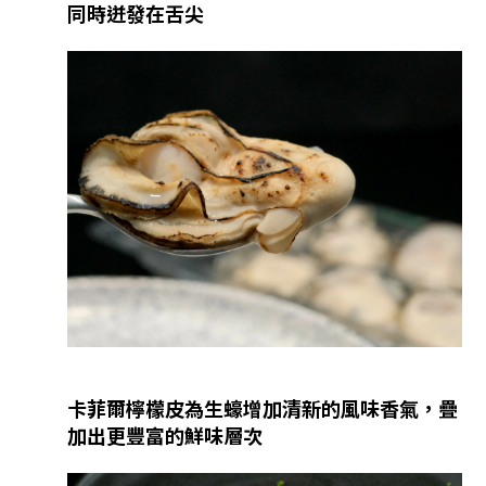
同時迸發在舌尖
卡菲爾檸檬皮為生蠔增加清新的風味香氣，疊
加出更豐富的鮮味層次