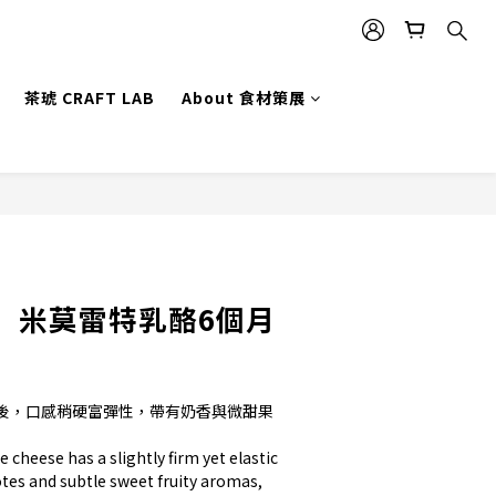
茶琥 CRAFT LAB
About 食材策展
立即購買
】米莫雷特乳酪6個月
後，口感稍硬富彈性，帶有奶香與微甜果
 cheese has a slightly firm yet elastic 
otes and subtle sweet fruity aromas, 