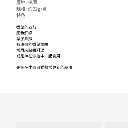
產地:
桃園
規格:
約22g/盒
特色
：
香菜的幼苗
顏色鮮綠
葉子柔嫩
有濃郁的香菜氣味
常用來點綴料理
或是拌在沙拉中一起食用
是個在中西日式都常見到的品項