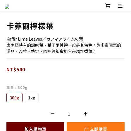
卡菲爾檸檬葉
Kaffir Lime Leaves／カフィアライムの葉
東南亞特有的調味葉，葉子兩片連一起是其特色。許多泰國菜的
湯品、沙拉、熱炒、咖哩等都會用它來增加香氣。
NT$540
重量
: 300g
300g
1kg
加入購物車
立即購買