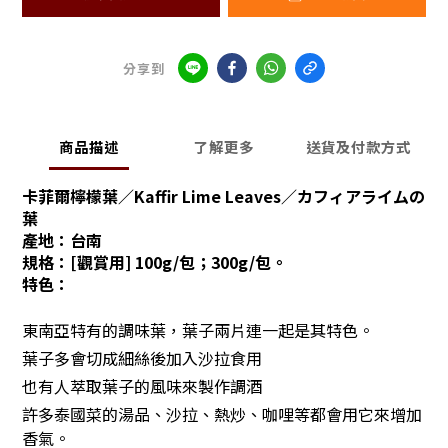
分享到
商品描述
了解更多
送貨及付款方式
卡菲爾檸檬葉／Kaffir Lime Leaves／カフィアライムの
葉
產地：
台南
規格：[觀賞用] 100g/包；300g/包。
特色：
東南亞特有的調味葉，
葉子兩片連一起是其特色。
葉子多會切成細絲後加入沙拉食用
也有人萃取葉子的風味來製作調酒
許多泰國菜的湯品、
沙拉、
熱炒、
咖哩等
都會用它來增加
香氣。