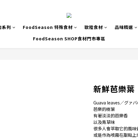
肉系列
FoodSeason 特殊食材
歐陸食材
品味精選
FoodSeason SHOP食材門市專區
新鮮芭樂葉
Guava leaves／グァ
芭樂的樹葉
有著淡淡的芭樂香
以及青草味
很多人會萃取它的風味
或是作為噴霧在甜點上