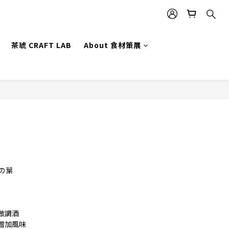
茶琥 CRAFT LAB
About 食材策展
立即購買
バの葉
做調酒
增加風味