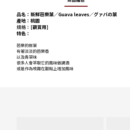
品名：新鮮芭樂葉／Guava leaves／グァバの葉
產地：桃園
規格：
[觀賞用]
特色：
芭樂的樹葉
有著淡淡的芭樂香
以及青草味
很多人會萃取它的風味做調酒
或是作為噴霧在甜點上增加風味