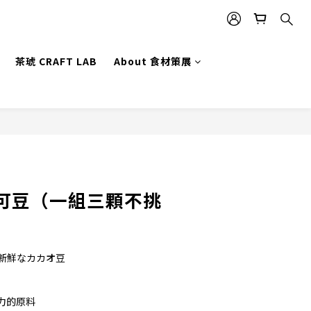
茶琥 CRAFT LAB
About 食材策展
立即購買
可豆（一組三顆不挑
ns／新鮮なカカオ豆
力的原料