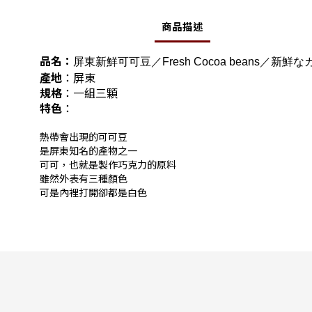
商品描述
品名：
屏東新鮮可可豆／Fresh Cocoa beans／新鮮
產地
：屏東
規格
：一組三顆
特色
：
熱帶會出現的可可豆
是屏東知名的產物之一
可可，也就是製作巧克力的原料
雖然外表有三種顏色
可是內裡打開卻都是白色