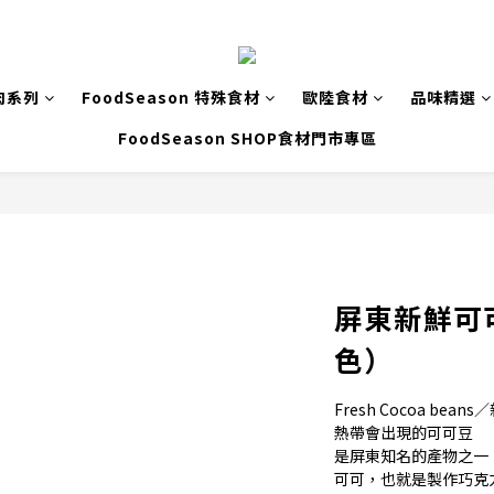
肉系列
FoodSeason 特殊食材
歐陸食材
品味精選
FoodSeason SHOP食材門市專區
屏東新鮮可
色）
Fresh Cocoa bea
熱帶會出現的可可豆
是屏東知名的產物之一
可可，也就是製作巧克