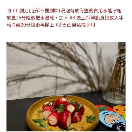
將 #1 劃刀(底部不要劃斷)浸泡有放海鹽的食用水進冰箱
放置15分鐘後把水瀝乾，加入 #3 蓋上保鮮膜直接放入冰
箱冷藏20分鐘後再撒上 #2 巴西里點綴享用