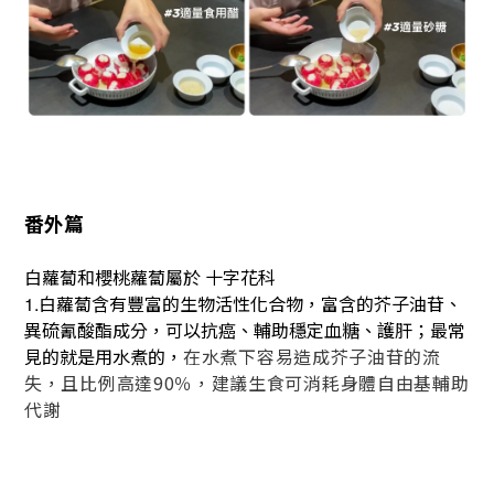
番外篇
白蘿蔔和櫻桃蘿蔔屬於 十字花科
白蘿蔔含有豐富的生物活性化合物，富含的芥子油苷、
1.
異硫氰酸酯成分，可以抗癌、輔助穩定血糖、護肝；最常
見的就是用水煮的，
在水煮下容易造成芥子油苷的流
失，且比例高達90％，建議生食可消耗身體自由基輔助
代謝