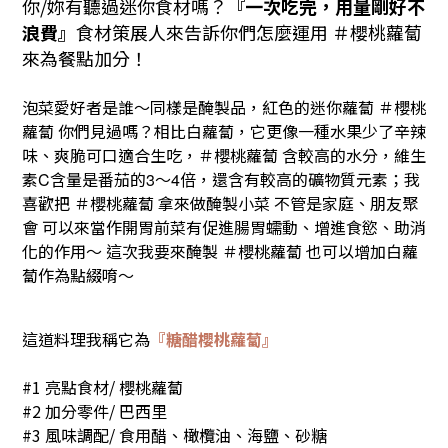
你/妳有聽過迷你食材嗎？
『一次吃完，用量剛好不
浪費』
食材策展人來告訴你們怎麼運用
＃櫻桃蘿蔔
來為餐點加分！
泡菜愛好者是誰～同樣是醃製品，紅色的迷你蘿蔔
＃櫻桃
蘿蔔
你們見過嗎？相比白蘿蔔，它更像一種水果少了辛辣
味、爽脆可口適合生吃，
＃櫻桃蘿蔔
含較高的水分，維生
素
含量是番茄的
～
倍，還含有較高的礦物質元素；我
C
3
4
喜歡把
＃櫻桃蘿蔔
拿來做醃製小菜
不管是家庭、朋友聚
會
可以來當作開胃前菜有促進腸胃蠕動、增進食慾、助消
化的作用～
這次我要來醃製
＃櫻桃蘿蔔
也可以增加白蘿
蔔作為點綴唷～
這道料理我稱它為
『糖醋櫻桃蘿蔔』
#1 亮點食材/ 櫻桃蘿蔔
#2 加分零件/ 巴西里
#3 風味調配/ 食用醋、橄欖油、海鹽、砂糖