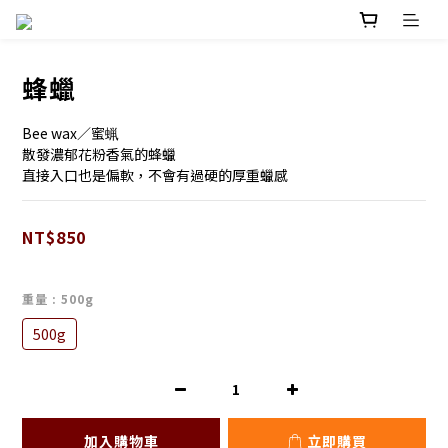
蜂蠟
Bee wax／蜜蝋
散發濃郁花粉香氣的蜂蠟
直接入口也是偏軟，不會有過硬的厚重蠟感
NT$850
重量
: 500g
500g
加入購物車
立即購買