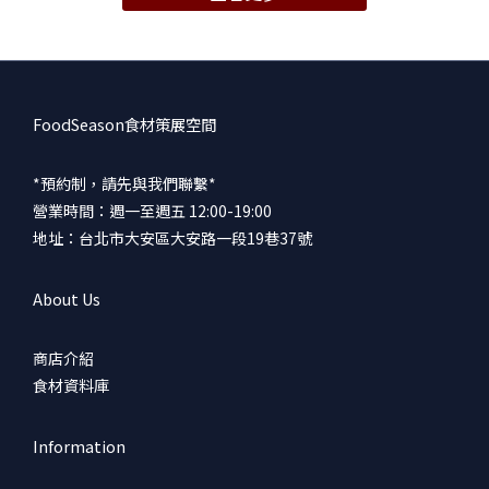
相聚的感受，圓形的鍋就像西方文化對披薩的需求，天氣冷的時候
不用說，天氣熱時我們也會想窩在冷房內大啖火鍋，尤其在幾杯黃
湯下肚後更需要那一碗熱湯暖胃。湯頭 用大量蔬菜熬煮而成，鍋內
擺入的季節蔬菜，也在小火慢煮的過程中釋放更多清甜。食材 胭脂
鴨胸經過M240熟成工藝，肉質保有柔軟口感。表皮在烹煮前經過炙
FoodSeason食材策展空間
燒產生油脂香氣，去除多餘的油膩，留下鴨肉肉汁香氣。 其他季節
蔬菜包括大白菜、小松菜、香菇、鴻禧菇、金針菇、紅白蘿蔔、豆
*預約制，請先與我們聯繫*
腐，都是能釋放鮮味或吸收鮮甜湯頭的食材。沾醬 鍋物加入柚子胡
營業時間：週一至週五 12:00-19:00
椒一起烹煮，濃郁清甜又帶點辛香微辣的湯頭，小火慢煮的過程食
地址：台北市大安區大安路一段19巷37號
材們好好地吸收了風味，整體很夠味。 〖策展人放大鏡〗鍋物計時
器-厚度接近1cm紅蘿蔔，在鍋內擔任計時器的角色，當蘿蔔已完全
About Us
軟化，就代表鍋中其他食材也都達到剛好的熟度。柚子胡椒-漢字大
騙局，沒有柚子也不是胡椒，這是一種九州的特產，用柚子、青辣
商店介紹
椒、鹽製作而成的調味品。 「柚子ゆず」在日文中指的是柑橘類的
食材資料庫
水果，本身帶有獨特的清香，帶一點酸語清甜爽口。 「胡椒こしょ
う」則是九州當地辣椒的方言。料理土鍋-土鍋的材質通常是用陶土
加上砂石等製成，這種材質的特性能讓鍋子穩定吸收，並緩慢地釋
Information
放熱能，這能使食材更及均勻的受熱，更容易入味，很適合用來燉