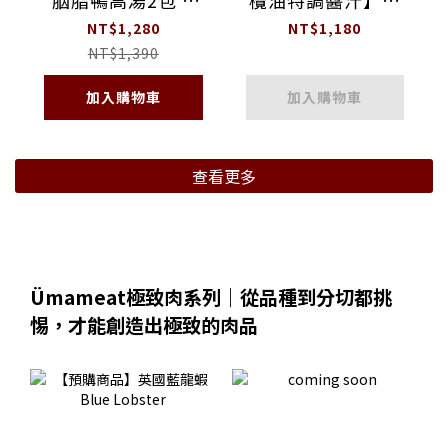
胭脂鴨高湯2包 +
欖油特調醬汁】食
1855-Choice嫩肩
譜食材箱
NT$1,280
NT$1,180
里肌牛肉片2盒 (適
NT$1,390
合2-3人)
加入購物車
加入購物車
查看更多
Ümameat極致肉系列｜從品種到分切都挑
惕，才能創造出極致的肉品