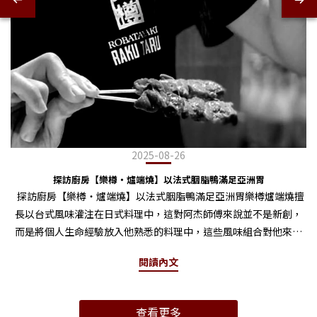
2025-08-26
探訪廚房【樂樽・爐端燒】以法式胭脂鴨滿足亞洲胃
探訪廚房【樂樽・爐端燒】以法式胭脂鴨滿足亞洲胃樂樽爐端燒擅
長以台式風味灌注在日式料理中，這對阿杰師傅來說並不是新創，
而是將個人生命經驗放入他熟悉的料理中，這些風味組合對他來說
是很自然的，在訪談過程也能感受到師傅對料理和生活的直覺與真
閱讀內文
誠。 這次的料理是暖暖的鍋物料理「柚子胡椒胭脂鴨胸火鍋」，火
鍋在台灣幾乎是人人都喜愛的料理，從湯頭、食材到沾醬都有許多
選擇也各有喜好。不僅是口味上的吸引力，火鍋在華人文化中有種
查看更多