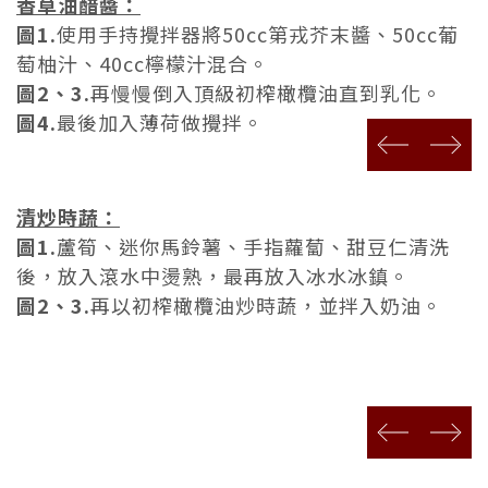
香草油醋醬：
圖1.
使用手持攪拌器將50cc第戎芥末醬、50cc葡
萄柚汁、40cc檸檬汁混合。
圖2、3.
再慢慢倒入頂級初榨橄欖油直到乳化。
圖4.
最後加入薄荷做攪拌。
prev
next
清炒時蔬：
圖1.
蘆筍、迷你馬鈴薯、手指蘿蔔、甜豆仁清洗
後，放入滾水中燙熟，最再放入冰水冰鎮。
圖2、3.
再以初榨橄欖油炒時蔬，並拌入奶油。
prev
next