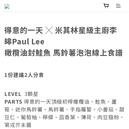
得意的一天 ╳ 米其林星級主廚李
皞Paul Lee
橄欖油封鮭魚 馬鈴薯泡泡線上食譜
1份建議2人分食
LEVEL
3顆星
PARTS
得意的一天頂級初榨橄欖油、
鮭魚、蘆
筍、
迷你馬鈴薯、馬鈴薯、
手指蘿蔔、小番茄、甜
豆仁、葡萄柚
、
檸檬、
茴香葉、
薄荷、
肉豆蔻粉、
第戎芥末醬