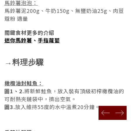
馬鈴薯泡泡
：
馬鈴薯泥200g、牛奶150g、無鹽奶油25g、肉荳
蔻粉 適量
關鍵食材更多的介紹
迷你馬鈴薯
、
手指蘿蔔
→料理步驟
橄欖油封鮭魚：
圖1、2.
將新鮮鮭魚，放入裝有頂級初榨橄欖油的
可耐熱夾鏈袋中，擠出空氣。
圖3.
放入維持55度的水中溫煮20分鐘。
prev
next