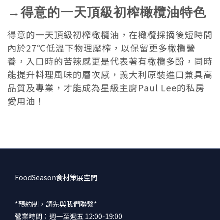
→得意的一天頂級初榨橄欖油特色
得意的一天頂級初榨橄欖油，在橄欖採摘後短時間
內於27℃低溫下物理壓榨，以保留更多橄欖營
養，入口時的苦辣感更是代表著有橄欖多酚，同時
能提升料理風味的層次感，義大利原裝進口兼具高
品質及專業，才能成為星級主廚Paul Lee的私房
愛用油！
FoodSeason食材策展空間
*預約制，請先與我們聯繫*
營業時間：週一至週五 12:00-19:00