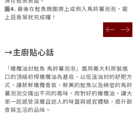
淋在鮭魚表面。
圖4.
最後在鮭魚周圍擠上或倒入馬鈴薯泡泡，擺
上茴香葉就完成囉！
prev
next
→主廚貼心話
「橄欖油封鮭魚 馬鈴薯泡泡」選用義大利原裝進
口的頂級初榨橄欖油為基底，
以低溫油封的舒肥方
式，讓新鮮橄欖香氣、
鮮美的鮭魚以及綿密的馬鈴
薯泡泡交織出不同的風味。用對好的橄欖
油，讓大
家一起感受深層且迷人的味蕾與感官體驗，
提升飲
食與生活的品味。