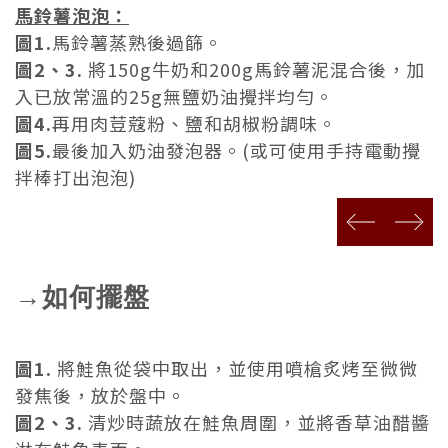
馬鈴薯泡泡：
圖1.
馬鈴薯蒸熟後過篩
。
圖2、3.
將
150g牛奶和200g馬鈴薯泥混合後，加
入已放常溫的25g無鹽奶油攪拌均勻。
圖4.
再用肉荳蔻粉、鹽和胡椒粉調味。
圖5.
最後加入奶油發泡器。(或可使用手持電動攪
拌棒打出泡泡)
prev
next
→如何擺盤
圖1.
將鮭魚從袋中取出，並使用噴槍炙烤至微微
發焦後，放於盤中。
圖2、3.
清炒時蔬放在鮭魚周圍，並將香草油醋醬