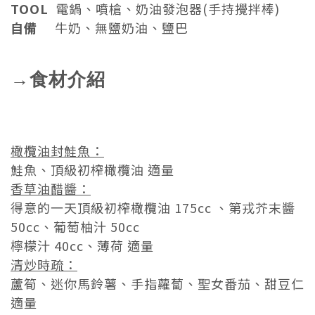
TOOL
電鍋、噴槍、奶油發泡器(手持攪拌棒)
自備
牛奶、無鹽奶油、鹽巴
→食材介紹
橄欖油封鮭魚：
鮭魚、頂級初榨橄欖油 適量
香草
油醋醬：
得意的一天頂級初榨橄欖油 175cc 、
第戎芥末醬
50cc、葡萄柚汁 50cc
檸檬汁 40cc、薄荷 適量
清炒
時疏：
蘆筍、迷你馬鈴薯、手指蘿蔔、聖女番茄
、甜豆仁
適量