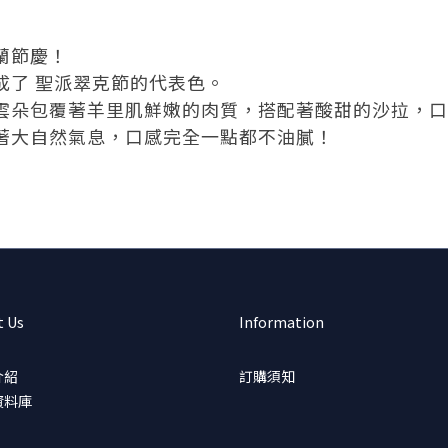
蘭節慶！
成了 聖派翠克節的代表色。
雲朵包覆著羊里肌鮮嫩的肉質，搭配著酸甜的沙拉，口
著大自然氣息，口感完全一點都不油膩！
t Us
Information
介紹
訂購須知
資料庫