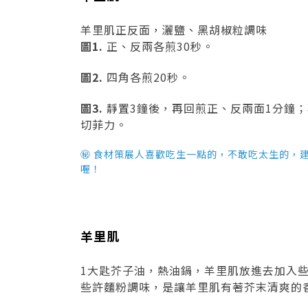
羊里肌正反面，灑鹽、黑胡椒粒調味
圖1.
正、反兩各煎30秒。
圖2.
四角各煎20秒。
圖3.
靜置3鐘後，再回煎正、反兩面1分鐘；
切菲力。
㊙ 食材策展人喜歡吃生一點的，不敢吃太生的，
喔！
羊里肌
1大匙芥子油，熱油鍋，羊里肌放進去加入
些許麵粉調味，是讓羊里肌有著芥末清爽的