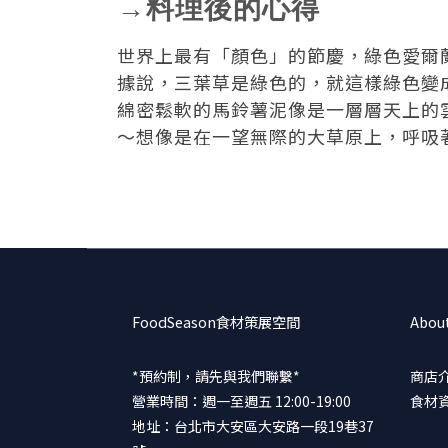
→料理後的心得
世界上最有「顏色」的節慶，綠色愛爾
據說，三葉草是綠色的，就這樣綠色變
綿密鬆軟的馬鈴薯泥像是一層層天上的
～想像是在一望無際的大草原上，呼吸
FoodSeason食材策展空間
Abou
*預約制，請先與我們聯繫*
商店
營業時間：週一至週五 12:00-19:00
食材
地址：台北市大安區大安路一段19巷37