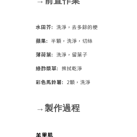
→前置作業
水田芥:
洗淨，去多餘的梗
蘋果:
半顆，
洗淨，切絲
薄荷葉:
洗淨，留葉子
綠酢漿草:
擦拭乾淨
彩色馬鈴薯:
2顆，洗淨
→製作過程
羊里肌