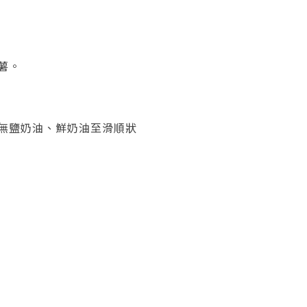
薯。
無鹽奶油、鮮奶油至滑順狀