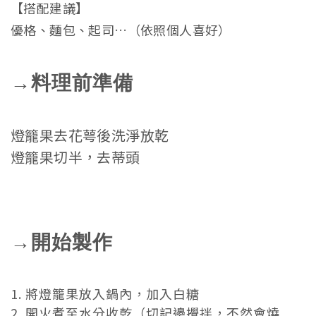
【搭配建議】
優格、麵包、起司…（依照個人喜好）
→料理前準備
燈籠果去花萼後洗淨放乾
燈籠果切半，去蒂頭
→開始製作
1. 將燈籠果放入鍋內，加入白糖
2. 開火煮至水分收乾（切記邊攪拌，不然會燒