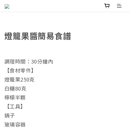
燈籠果醬簡易食譜
調理時間：30分鐘內
【食材零件】
燈籠果250克
白糖80克
檸檬半顆
【工具】
鍋子
玻璃容器