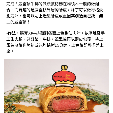
完成！威靈頓牛排的做法就彷彿在堆積木一般的做組
合。而有趣的是威靈頓外層的酥皮，除了可以做零格紋
劃刀外，也可以貼上造型酥皮或畫圖案創造自己獨一無
二的威靈頓！
-作法：
將菲力牛排煎到各面上色鎖住肉汁。依序堆疊手
工生火腿、蘑菇餡、牛排，塑型後再以酥皮包覆，塗上
蛋黃液後進烤箱或氣炸鍋烤15分鐘，上色後即可擺盤上
桌。