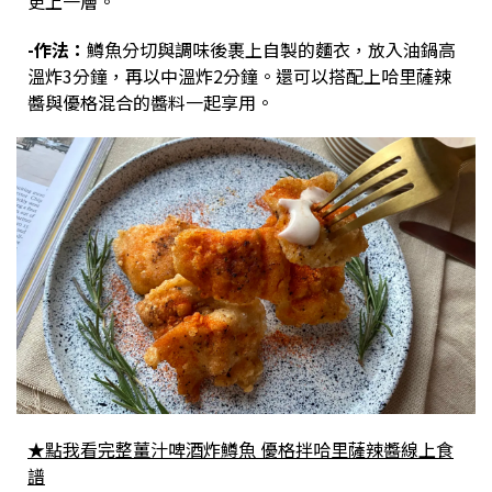
更上一層。
-作法：
鱒魚分切與調味後裹上自製的麵衣，放入油鍋高
溫炸3分鐘，再以中溫炸2分鐘。還可以搭配上哈里薩辣
醬與優格混合的醬料一起享用。
★點我看完整薑汁啤酒炸鱒魚 優格拌哈里薩辣醬線上食
譜