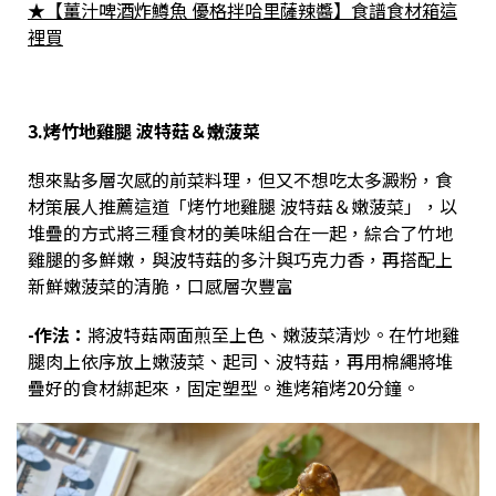
★
【薑汁啤酒炸鱒魚 優格拌哈里薩辣醬】食譜食材箱這
裡買
3.烤竹地雞腿 波特菇＆嫩菠菜
想來點多層次感的前菜料理，但又不想吃太多澱粉，食
材策展人推薦這道「烤竹地雞腿 波特菇＆嫩菠菜」，以
堆疊的方式將三種食材的美味組合在一起，綜合了竹地
雞腿的多鮮嫩，與波特菇的多汁與巧克力香，再搭配上
新鮮嫩菠菜的清脆，口感層次豐富
-作法：
將波特菇兩面煎至上色、嫩菠菜清炒。在竹地雞
腿肉上依序放上嫩菠菜、起司、波特菇，再用棉繩將堆
疊好的食材綁起來，固定塑型。進烤箱烤
20
分鐘。