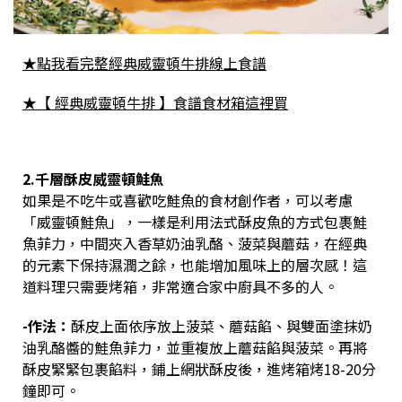
★點我看完整經典威靈頓牛排線上食譜
★
【 經典威靈頓牛排 】食譜食材箱這裡買
2.千層酥皮威靈頓鮭魚
如果是不吃牛或喜歡吃鮭魚的食材創作者，可以考慮
「威靈頓鮭魚」，一樣是利用法式酥皮魚的方式包裹鮭
魚菲力，中間夾入香草奶油乳酪、菠菜與蘑菇，在經典
的元素下保持濕潤之餘，也能增加風味上的層次感！這
道料理只需要烤箱，非常適合家中廚具不多的人。
-作法：
酥皮上面依序放上菠菜、蘑菇餡、與雙面塗抹奶
油乳酪醬的鮭魚菲力，並重複放上蘑菇餡與菠菜。再將
酥皮緊緊包裹餡料，鋪上網狀酥皮後，進烤箱烤
18-20
分
鐘即可。