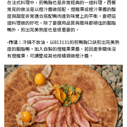
在法式料理中，煎鴨胸也是非常經典的一道料理。西餐
常見的做法是以橙汁醬做搭配，燈籠果或橙汁果醬的酸
度與甜度非常適合搭配鴨肉達到味覺上的平衡。
要把這
道料理做的好吃，除了要選用品質與風味都絕佳的胭脂
鴨外，煎出完美熟度也是很重要的。
-作法：
冷鍋不放油，以813131的煎鴨胸口訣煎出完美熟
度的胭脂鴨。加入自製的燈籠果果醬，若因產季關係沒
有燈籠果，可調整成其他柑橘類做橙汁醬。