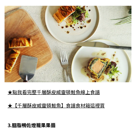
★點我看完整千層酥皮威靈頓鮭魚線上食譜
★【千層酥皮威靈頓鮭魚】食譜食材箱這裡買
3.胭脂鴨佐燈籠果果醬