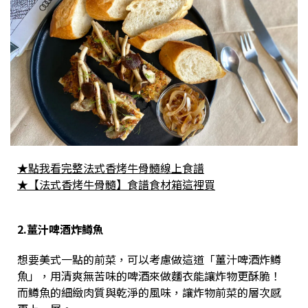
★點我看完整法式香烤牛骨髓線上食譜
★【法式香烤牛骨髓】食譜食材箱這裡買
2.薑汁啤酒炸鱒魚
想要美式一點的前菜，可以考慮做這道「薑汁啤酒炸鱒
魚」，用清爽無苦味的啤酒來做麵衣能讓炸物更酥脆！
而鱒魚的細緻肉質與乾淨的風味，讓炸物前菜的層次感