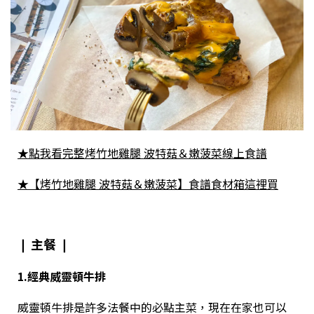
★點我看完整烤竹地雞腿 波特菇＆嫩菠菜線上食譜
★【烤竹地雞腿 波特菇＆嫩菠菜】食譜食材箱這裡買
❘
主餐
❘
1.經典威靈頓牛排
威靈頓牛排是許多法餐中的必點主菜，現在在家也可以