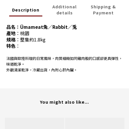
Additional
Shipping &
Description
details
Payment
品名：Ümameat兔／Rabbit／兎
產地
：桃園
規格
：
整隻約1.8kg
特色
：
法國與歐陸料理的日常風味，肉質細緻如同雞肉般的口感卻更具彈性，
味道乾淨。
外觀清潔乾淨，冷藏出貨，內附心肝內臟。
You might also like...