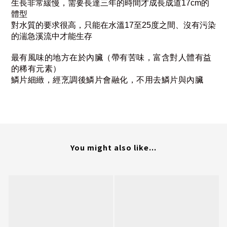
生長非常緩慢，需要長達三年的時間才成長成道17cm的
體型
對水質的要求很高，只能在水溫17至25度之間、沒有污染
的湍急溪流中才能生存
最有風味的地方在於內臟（帶有苦味，富含對人體有益
的稀有元素）
鱗片細緻，經烹調後鱗片會融化，不用去鱗片與內臟
You might also like...