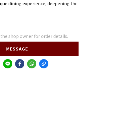
nique dining experience, deepening the 
he shop owner for order details.
MESSAGE