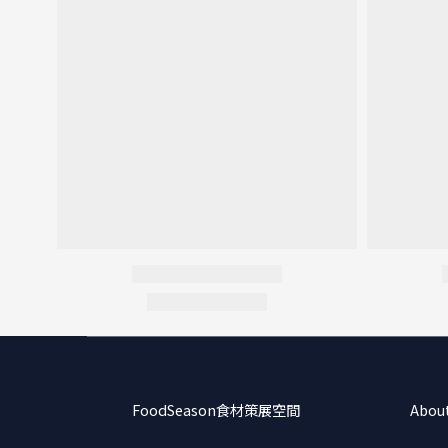
FoodSeason食材策展空間
Abou