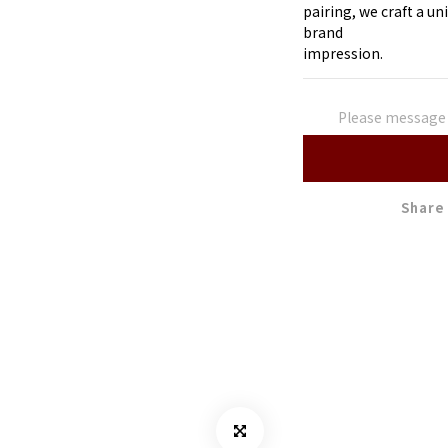
pairing, we craft a u
brand
impression.
Please message t
Share