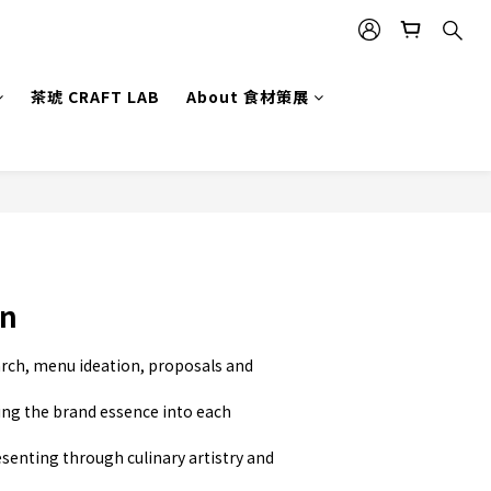
茶琥 CRAFT LAB
About 食材策展
gn
rch, menu ideation, proposals and 
ng the brand essence into each 
senting through culinary artistry and 