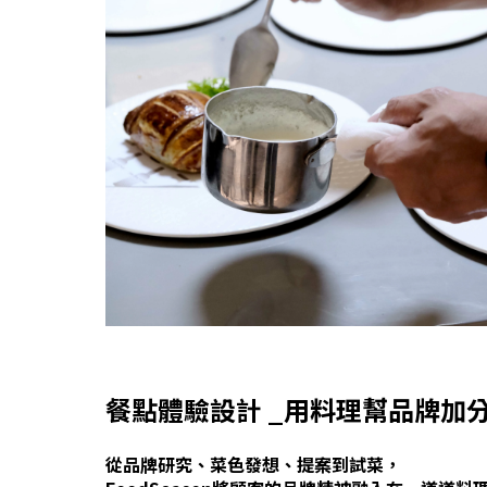
餐點體驗設計 _用料理幫品牌加
從品牌研究、菜色發想、提案到試菜，