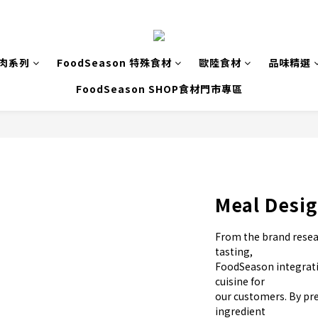
致肉系列
FoodSeason 特殊食材
歐陸食材
品味精選
FoodSeason SHOP食材門市專區
Meal Desi
From the brand resea
tasting,
FoodSeason integrati
cuisine for
our customers. By pre
ingredient