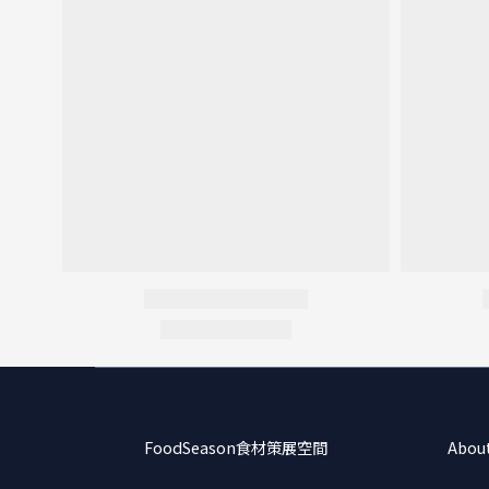
FoodSeason食材策展空間
Abou