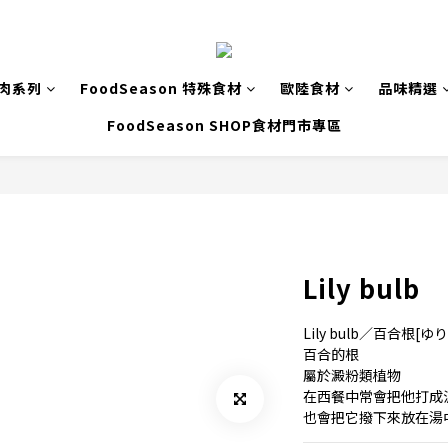
致肉系列
FoodSeason 特殊食材
歐陸食材
品味精選
FoodSeason SHOP食材門市專區
Lily bulb
Lily bulb／百合根[ゆ
百合的根
屬於澱粉類植物
在西餐中常會把他打成
也會把它撥下來放在湯