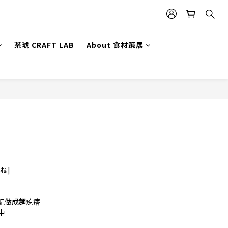
茶琥 CRAFT LAB
About 食材策展
BUY NOW
りね]
泥做成麵疙瘩
中