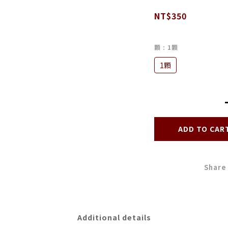
NT$350
顆
: 1顆
1顆
ADD TO CAR
Share
Additional details