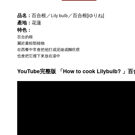
品名：
百合根
／
／百合根[ゆりね]
Lily bulb
產地：
花蓮
特色：
百合的根
屬於澱粉類植物
在西餐中常會把他打成泥做成麵疙瘩
也會把它撥下來放在湯中
YouTube
How to cook Lilybulb?
完整版
「
」百