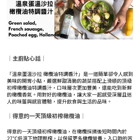
｜主廚貼心話
｜
「溫泉蛋溫沙拉 橄欖油特調醬汁」是一道簡單卻令人感到
美味的開胃小點，嚴選鮮甜清脆的蔬菜搭配上滑順的頂級
初榨橄欖油特調醬汁，口味層次更加豐美，還能吃到新鮮
的橄欖香氣。用對好的橄欖油，讓大家一起感受深層且迷
人的味蕾與感官體驗，提升飲食與生活的品味。
｜得意的一天頂級初榨橄欖油
｜
得意的一天頂級初榨橄欖油，在橄欖採摘後短時間內於
27℃低溫下物理壓榨，以保留更多橄欖營養，入口時的苦