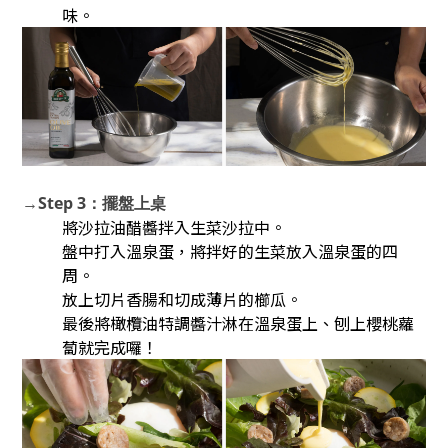
味。
→
Step 3：擺盤上桌
將沙拉油醋醬拌入生菜沙拉中。
盤中打入溫泉蛋，將拌好的生菜放入溫泉蛋的四
周。
放上切片香腸和切成薄片的櫛瓜。
最後將橄欖油特調醬汁淋在溫泉蛋上、刨上櫻桃蘿
蔔就完成囉！