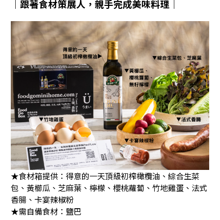
｜跟著食材策展人，親手完成美味料理｜
★
食材箱提供：得意的一天
頂級初榨橄欖油、綜合生菜
包、黃櫛瓜、芝麻葉、檸檬、櫻桃蘿蔔、竹地雞蛋、法式
香腸、卡宴辣椒粉
★
需自備食材：鹽巴