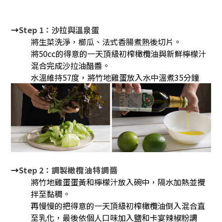
→
Step 1
：沙拉與溫泉蛋
將生菜洗淨，櫛瓜、法式香腸煮熟後切片。
將50cc的得意的一天頂級初榨橄欖油與新鮮檸檬汁
混合完成沙拉油醋醬。
水溫維持57度，將竹地雞蛋放入水中溫煮35分鐘
→
Step 2：調製
橄欖油特調醬
將竹地雞蛋蛋黃和檸檬汁放入碗中，隔水加熱並攪
拌至黏稠。
再慢慢的把得意的一天頂級初榨橄欖油倒入混合直
至乳化，最後依個人口味加入鹽和卡宴辣椒粉調