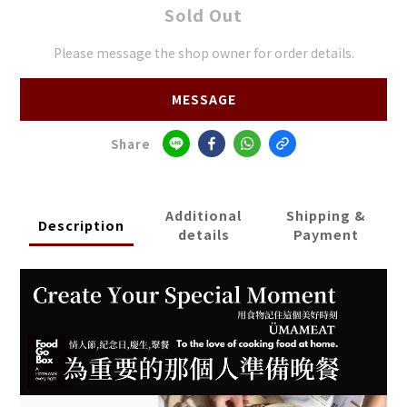
Sold Out
Please message the shop owner for order details.
MESSAGE
Share
Additional
Shipping &
Description
details
Payment