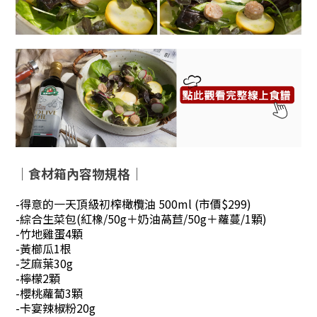
｜食材箱內容物規格｜
-得意的一天頂級初榨橄欖油 500ml
(市價$299)
-綜合生菜包(紅橡/50g＋奶油萵苣/50g＋蘿蔓/1顆)
-竹地雞蛋4顆
-黃櫛瓜1根
-芝麻葉30g
-檸檬2顆
-櫻桃蘿蔔3顆
-卡宴辣椒粉20g