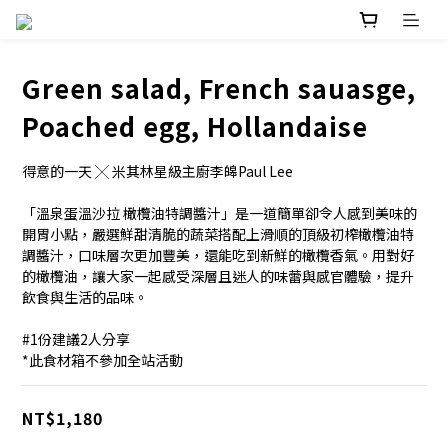
Green salad, French sauasge,
Poached egg, Hollandaise
得意的一天 ╳ 米其林星級主廚李皞Paul Lee 
「溫泉蛋溫沙拉 橄欖油特調醬汁」是一道簡單卻令人感到美味的
開胃小點，嚴選鮮甜清脆的蔬菜搭配上滑順的頂級初榨橄欖油特
調醬汁，口味層次更加豐美，還能吃到新鮮的橄欖香氣。用對好
的橄欖油，讓大家一起感受深層且迷人的味蕾與感官體驗，提升
飲食與生活的品味。
#1份建議2人分享
*此食材箱不參加全站活動
NT$1,180