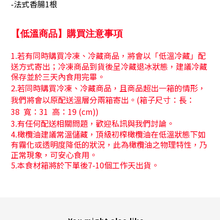
-法式香腸1根
【低溫商品】購買注意事項
1.
若有同時購買冷凍、冷藏商品，將會以「低溫冷藏」配
送方式寄出；冷凍商品到貨後呈冷藏退冰狀態，建議冷藏
保存並於三天內食用完畢。
2.
若同時購買冷凍、冷藏商品，且商品超出一箱的情形，
我們將會以原配送溫層分兩箱寄出。
(
箱子尺寸：長：
38
寬：
31
高：
19 (cm))
3.
有任何配送相關問題，歡迎私訊與我們討論。
4.橄欖油建議常溫儲藏，頂級初榨橄欖油在低溫狀態下如
有霧化或透明度降低的狀況，此為橄欖油之物理特性，乃
正常現象，可安心食用。
5.本食材箱將於下單後7-10個工作天出貨。