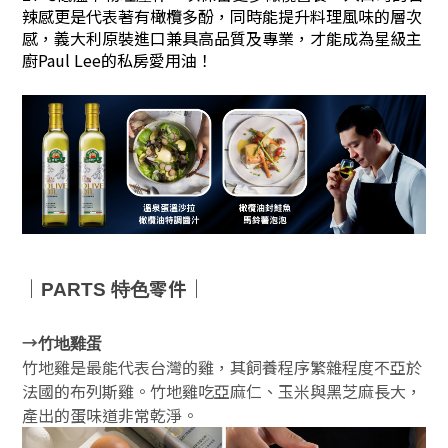
辣感更是代表著有橄欖多酚，同時能提升料理風味的層次
感，義大利原裝進口兼具高品質及專業，才能成為星級主
廚Paul Lee的私房愛用油！
｜
零件｜
PARTS 特色
→
竹地雞蛋
竹地雞是最能代表台灣的雞，其飼養程序繁雜程度不亞於
法國的布列斯雞。竹地雞吃亞麻仁、玉米與黑芝麻長大，
產出的蛋味道非常乾淨。