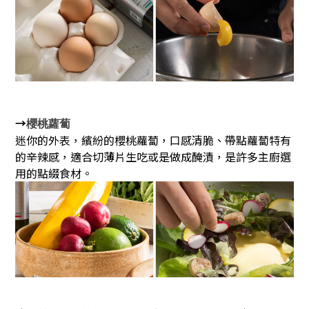
→
櫻桃蘿蔔
迷你的外表，繽紛的櫻桃蘿蔔，
口感清脆、帶點蘿蔔特有
的辛辣感，
適合切薄片生吃或是做成醃漬，是許多主廚選
用的點綴食材。