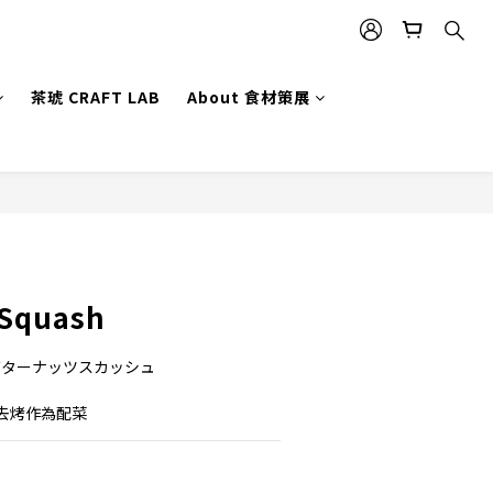
茶琥 CRAFT LAB
About 食材策展
BUY NOW
 Squash
sh／バターナッツスカッシュ
去烤作為配菜