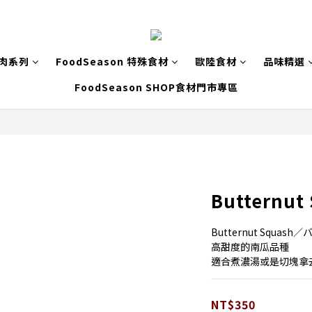
致肉系列
FoodSeason 特殊食材
歐陸食材
品味精選
FoodSeason SHOP食材門市專區
Butternut
Butternut Squa
高甜度的南瓜品種
適合煮濃湯或是切塊拿
NT$350