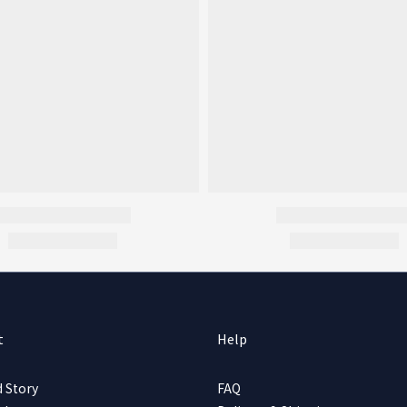
t
Help
 Story
FAQ