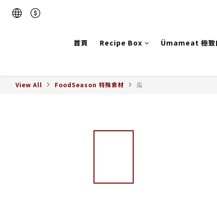
首頁
Recipe Box
Ümameat 極
View All
FoodSeason 特殊食材
瓜