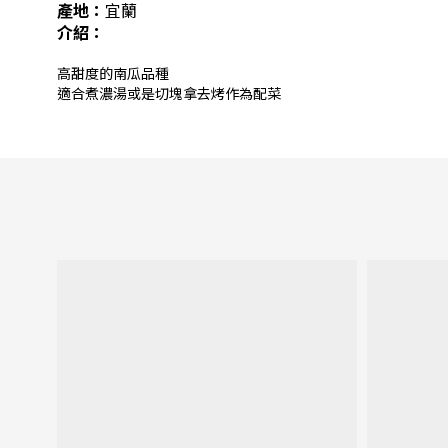
產地：
宜蘭
介紹：
高甜度的南瓜品種
適合煮濃湯或是切塊拿去烤作為配菜