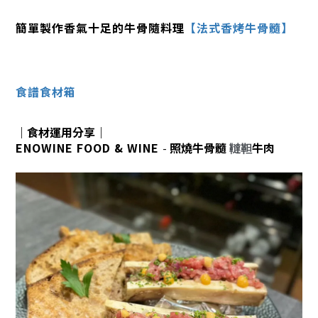
簡單製作香氣十足的牛骨隨料理
【法式香烤牛骨髓】
食譜食材箱
｜食材運用分享｜
ENOWINE FOOD & WINE
照燒牛骨髓
牛肉
-
韃靼