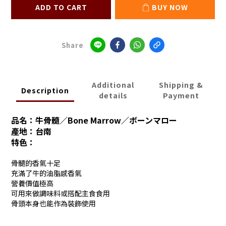
ADD TO CART
BUY NOW
Share
Additional
Shipping &
Description
details
Payment
品名：牛骨髓／Bone Marrow
／
ボーンマロー
產地：台南
特色：
骨髓的香氣十足
充滿了牛的油脂感香氣
營養價值極高
可用來做調味料或搭配主食食用
骨頭本身也能作為裝飾使用