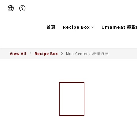
首頁
Recipe Box
Ümameat 極
View All
Recipe Box
Mini Center 小份量食材