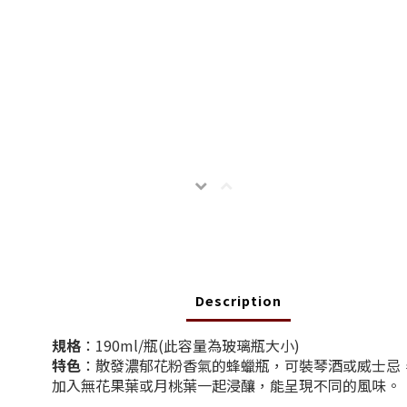
Description
規格
：190ml/瓶(此容量為玻璃瓶大小)
特色
：
散發濃郁花粉香氣的蜂蠟瓶，可裝琴酒或威士忌
加入無花果葉或月桃葉一起浸釀，能呈現不同的風味。