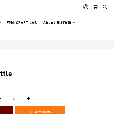
茶琥 CRAFT LAB
About 食材策展
BUY NOW
ttle
T
BUY NOW