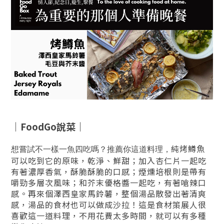
｜
FoodGo
說菜｜
純烤鱒魚
想嘗試不一樣一魚四吃嗎？推薦你這道料理，
可以吃到它的原味，乾淨、鮮甜；加入杏仁片一起吃
有著濃厚香氣，酥脆酥脆的口感；煙燻培根則是帶有
嚼勁多層次風味；和芥末優格醬一起吃，有著嗆辣口
感。再來個澤西皇家馬鈴薯，整個湯品散發出著清爽
感，湯品的食材也可以做成沙拉！這是食材策展人很
喜歡這一道料理，不用花費太多時間，就可以有多種