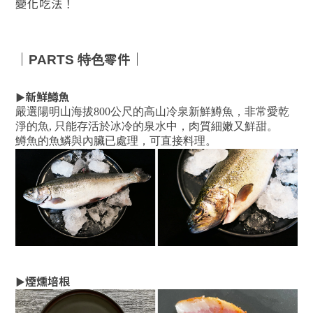
變化吃法！
｜
零件｜
PARTS 特色
新鮮鱒魚
▶
嚴選陽明山
海拔800公尺的高山冷泉新鮮鱒魚，非常愛乾
淨的魚, 只能存活於冰冷的泉水中，肉質細嫩又鮮甜。
鱒魚的魚鱗與內臟已處理，可直接料理。
煙燻培根
▶