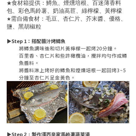
★
食材箱提供：
鱒魚
、
煙燻培根、
百迷薄香料
包、
彩色馬鈴薯
、奶油
萵苣
、
綠檸檬、黃檸檬
需自備食材：毛豆、杏仁片、芥末醬、優格、
★
鹽、黑胡椒粒
▶
Step 1
：搭配醬汁烤鱒魚
將鱒魚調味後和切片黃檸檬一起烤20分鐘。
百里香、杏仁片和些許橄欖油，攪拌均勻作成鱒
魚醬料。
將醬料淋上烤好的鱒魚和煙燻培根一起回烤3~5
分鐘至杏仁片呈金黃色。
▶
Step
2
：製作澤西皇家馬鈴薯蔬菜湯