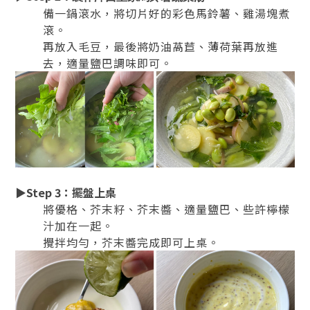
備一鍋滾水，將切片好的彩色馬鈴薯、雞湯塊煮
滾。
再放入毛豆，最後將奶油萵苣、薄荷葉再放進
去，適量鹽巴調味即可。
▶
Step 3
：
擺盤上桌
將優格、芥末籽、芥末醬、適量鹽巴、些許檸檬
汁加在一起。
攪拌均勻，芥末醬完成即可上桌。