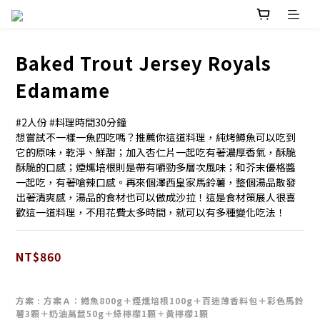
Baked Trout Jersey Royals
Edamame
#2人份 #料理時間30分鐘
想嘗試不一樣一魚四吃嗎？推薦你這道料理，純烤鱒魚可以吃到
它的原味，乾淨、鮮甜；加入杏仁片一起吃有著濃厚香氣，酥脆
酥脆的口感；煙燻培根則是帶有嚼勁多層次風味；和芥末優格醬
一起吃，有著嗆辣口感。再來個澤西皇家馬鈴薯，整個湯品散發
出著清爽感，湯品的食材也可以做成沙拉！這是食材策展人很喜
歡這一道料理，不用花費太多時間，就可以有多種變化吃法！
NT$860
方案
: 方案Ａ：鱒魚800g＋煙燻培根100g＋百迷薄香料包＋彩色馬鈴
薯3顆＋奶油萵苣50g＋綠檸檬1顆＋黃檸檬1顆