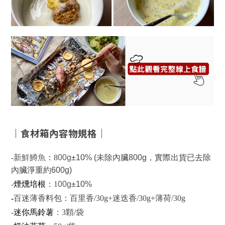
｜食材箱內容物規格｜
-
新鮮鱒魚
：8
00g
±10% (未除內臟800g，實際出貨已去除
內臟淨重約600g)
-
煙燻培根
：1
00g
±10%
-
百迷薄香料包：
百里香/30g+迷迭香/30g+薄荷/30g
-
迷你馬鈴薯
：3顆/袋