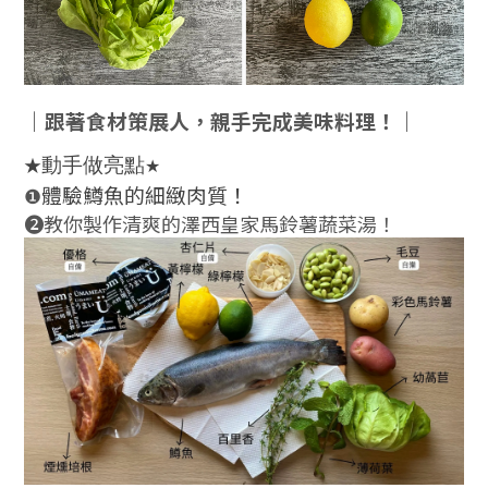
｜跟著食材策展人，親手完成美味料理！｜
★
動手做亮點
★
體驗
鱒魚的細緻肉質
！
❶
❷教你製作清爽的澤西皇家馬鈴薯蔬菜湯
！