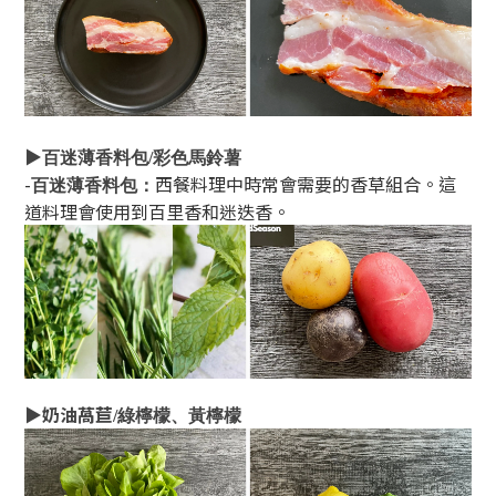
▶
百迷薄香料包/彩色馬鈴薯
-
西餐料理中時常會需要的香草組合。這
百迷薄香料包：
道料理會使用到百里香和迷迭香。
▶奶油萵苣
/
綠檸檬、黃檸檬