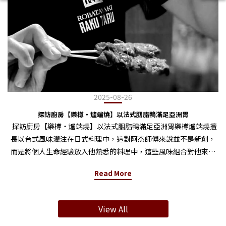
2025-08-26
探訪廚房【樂樽・爐端燒】以法式胭脂鴨滿足亞洲胃
探訪廚房【樂樽・爐端燒】以法式胭脂鴨滿足亞洲胃樂樽爐端燒擅
長以台式風味灌注在日式料理中，這對阿杰師傅來說並不是新創，
而是將個人生命經驗放入他熟悉的料理中，這些風味組合對他來說
是很自然的，在訪談過程也能感受到師傅對料理和生活的直覺與真
Read More
誠。 這次的料理是暖暖的鍋物料理「柚子胡椒胭脂鴨胸火鍋」，火
鍋在台灣幾乎是人人都喜愛的料理，從湯頭、食材到沾醬都有許多
選擇也各有喜好。不僅是口味上的吸引力，火鍋在華人文化中有種
View All
相聚的感受，圓形的鍋就像西方文化對披薩的需求，天氣冷的時候