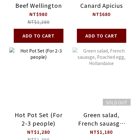
Beef Wellington
Canard Apicius
NT$980
NT$680
NT$1,280
ADD TO CART
ADD TO CART
SOLD OUT
Hot Pot Set (For
Green salad,
2-3 people)
French sauasge,
Poached egg,
NT$1,280
NT$1,180
NT$1,390