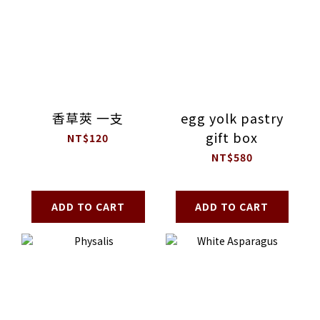
香草莢 一支
egg yolk pastry
gift box
NT$120
NT$580
ADD TO CART
ADD TO CART