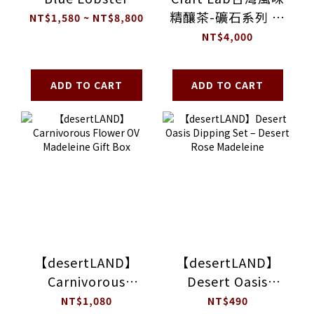
精釀茶-礦石系列 全
NT$1,580 ~ NT$8,800
組五入
NT$4,000
ADD TO CART
ADD TO CART
【desertLAND】
【desertLAND】
Carnivorous
Desert Oasis
Flower OV
Dipping Set –
NT$1,080
NT$490