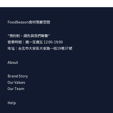
不用說，天氣熱時我們也會想窩在冷房內大啖火鍋，尤其在幾杯黃
湯下肚後更需要那一碗熱湯暖胃。湯頭 用大量蔬菜熬煮而成，鍋內
擺入的季節蔬菜，也在小火慢煮的過程中釋放更多清甜。食材 胭脂
鴨胸經過M240熟成工藝，肉質保有柔軟口感。表皮在烹煮前經過炙
FoodSeason食材策展空間
燒產生油脂香氣，去除多餘的油膩，留下鴨肉肉汁香氣。 其他季節
蔬菜包括大白菜、小松菜、香菇、鴻禧菇、金針菇、紅白蘿蔔、豆
*預約制，請先與我們聯繫*
腐，都是能釋放鮮味或吸收鮮甜湯頭的食材。沾醬 鍋物加入柚子胡
營業時間：週一至週五 12:00-19:00
椒一起烹煮，濃郁清甜又帶點辛香微辣的湯頭，小火慢煮的過程食
地址：台北市大安區大安路一段19巷37號
材們好好地吸收了風味，整體很夠味。 〖策展人放大鏡〗鍋物計時
器-厚度接近1cm紅蘿蔔，在鍋內擔任計時器的角色，當蘿蔔已完全
About
軟化，就代表鍋中其他食材也都達到剛好的熟度。柚子胡椒-漢字大
騙局，沒有柚子也不是胡椒，這是一種九州的特產，用柚子、青辣
Brand Story
椒、鹽製作而成的調味品。 「柚子ゆず」在日文中指的是柑橘類的
Our Values
水果，本身帶有獨特的清香，帶一點酸語清甜爽口。 「胡椒こしょ
Our Team
う」則是九州當地辣椒的方言。料理土鍋-土鍋的材質通常是用陶土
加上砂石等製成，這種材質的特性能讓鍋子穩定吸收，並緩慢地釋
放熱能，這能使食材更及均勻的受熱，更容易入味，很適合用來燉
Help
煮、悶煮料理。 Information 樂樽・爐端燒 台北市中山區林森北