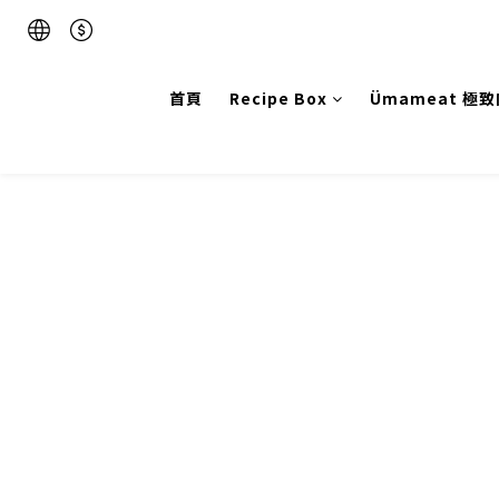
首頁
Recipe Box
Ümameat 極