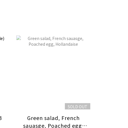
SOLD OUT
3
Green salad, French
sauasge, Poached egg,