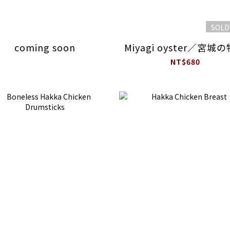
SOLD
coming soon
Miyagi oyster／宮城
NT$680