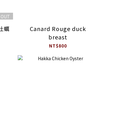
 OUT
の牡蠣
Canard Rouge duck
breast
NT$800