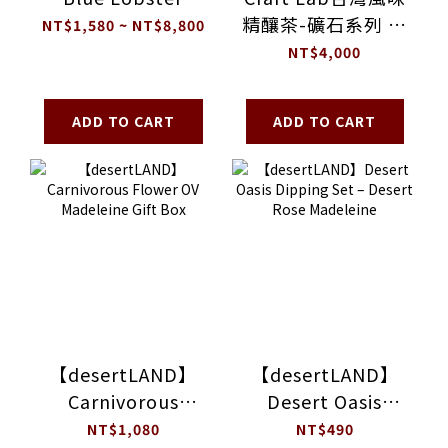
精釀茶-礦石系列 全
NT$1,580 ~ NT$8,800
組五入
NT$4,000
ADD TO CART
ADD TO CART
【desertLAND】
【desertLAND】
Carnivorous
Desert Oasis
Flower OV
Dipping Set –
NT$1,080
NT$490