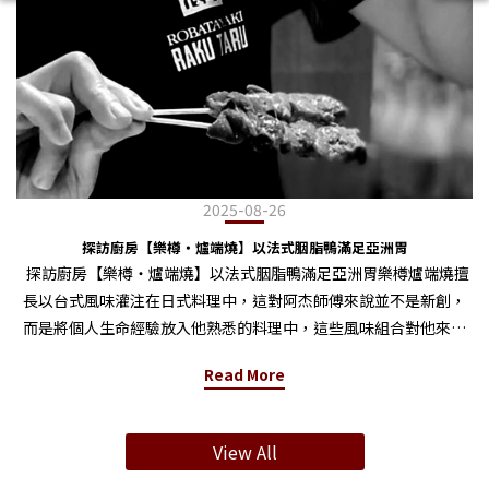
2025-08-26
探訪廚房【樂樽・爐端燒】以法式胭脂鴨滿足亞洲胃
探訪廚房【樂樽・爐端燒】以法式胭脂鴨滿足亞洲胃樂樽爐端燒擅
長以台式風味灌注在日式料理中，這對阿杰師傅來說並不是新創，
而是將個人生命經驗放入他熟悉的料理中，這些風味組合對他來說
是很自然的，在訪談過程也能感受到師傅對料理和生活的直覺與真
Read More
誠。 這次的料理是暖暖的鍋物料理「柚子胡椒胭脂鴨胸火鍋」，火
鍋在台灣幾乎是人人都喜愛的料理，從湯頭、食材到沾醬都有許多
選擇也各有喜好。不僅是口味上的吸引力，火鍋在華人文化中有種
View All
相聚的感受，圓形的鍋就像西方文化對披薩的需求，天氣冷的時候