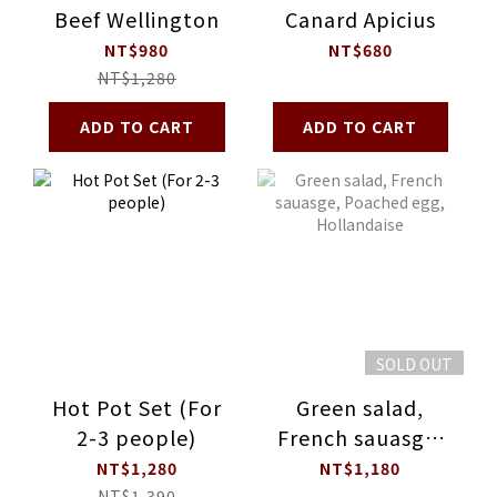
Beef Wellington
Canard Apicius
NT$980
NT$680
NT$1,280
ADD TO CART
ADD TO CART
SOLD OUT
Hot Pot Set (For
Green salad,
2-3 people)
French sauasge,
Poached egg,
NT$1,280
NT$1,180
NT$1,390