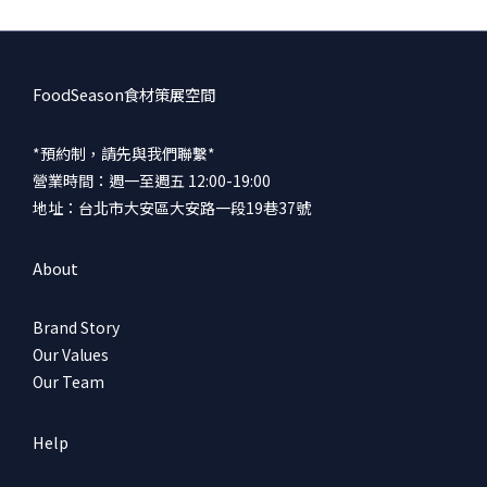
不用說，天氣熱時我們也會想窩在冷房內大啖火鍋，尤其在幾杯黃
湯下肚後更需要那一碗熱湯暖胃。湯頭 用大量蔬菜熬煮而成，鍋內
擺入的季節蔬菜，也在小火慢煮的過程中釋放更多清甜。食材 胭脂
鴨胸經過M240熟成工藝，肉質保有柔軟口感。表皮在烹煮前經過炙
FoodSeason食材策展空間
燒產生油脂香氣，去除多餘的油膩，留下鴨肉肉汁香氣。 其他季節
蔬菜包括大白菜、小松菜、香菇、鴻禧菇、金針菇、紅白蘿蔔、豆
*預約制，請先與我們聯繫*
腐，都是能釋放鮮味或吸收鮮甜湯頭的食材。沾醬 鍋物加入柚子胡
營業時間：週一至週五 12:00-19:00
椒一起烹煮，濃郁清甜又帶點辛香微辣的湯頭，小火慢煮的過程食
地址：台北市大安區大安路一段19巷37號
材們好好地吸收了風味，整體很夠味。 〖策展人放大鏡〗鍋物計時
器-厚度接近1cm紅蘿蔔，在鍋內擔任計時器的角色，當蘿蔔已完全
About
軟化，就代表鍋中其他食材也都達到剛好的熟度。柚子胡椒-漢字大
騙局，沒有柚子也不是胡椒，這是一種九州的特產，用柚子、青辣
Brand Story
椒、鹽製作而成的調味品。 「柚子ゆず」在日文中指的是柑橘類的
Our Values
水果，本身帶有獨特的清香，帶一點酸語清甜爽口。 「胡椒こしょ
Our Team
う」則是九州當地辣椒的方言。料理土鍋-土鍋的材質通常是用陶土
加上砂石等製成，這種材質的特性能讓鍋子穩定吸收，並緩慢地釋
放熱能，這能使食材更及均勻的受熱，更容易入味，很適合用來燉
Help
煮、悶煮料理。 Information 樂樽・爐端燒 台北市中山區林森北