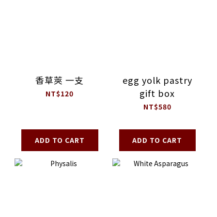
香草莢 一支
egg yolk pastry
gift box
NT$120
NT$580
ADD TO CART
ADD TO CART