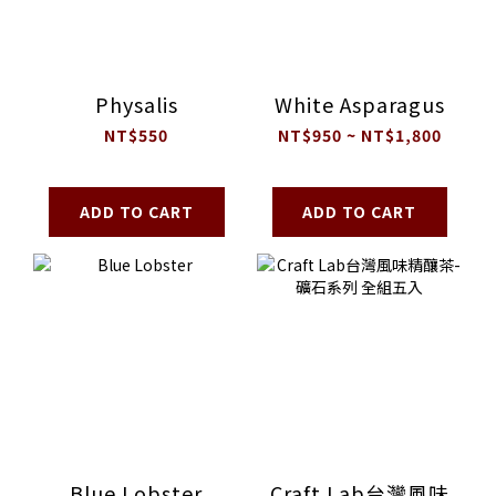
Physalis
White Asparagus
NT$550
NT$950 ~ NT$1,800
ADD TO CART
ADD TO CART
Blue Lobster
Craft Lab台灣風味