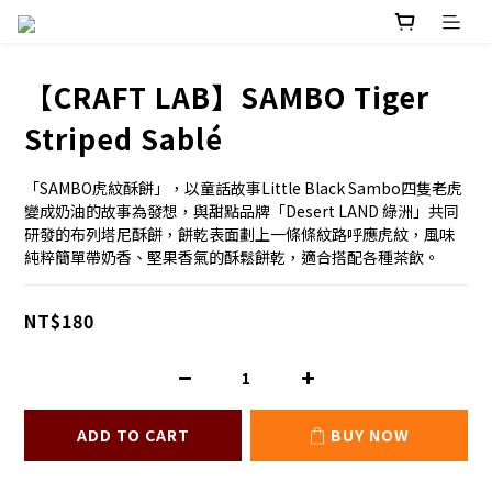
【CRAFT LAB】SAMBO Tiger
Striped Sablé
「SAMBO虎紋酥餅」，以童話故事Little Black Sambo四隻老虎
變成奶油的故事為發想，與甜點品牌「Desert LAND 綠洲」共同
研發的布列塔尼酥餅，餅乾表面劃上一條條紋路呼應虎紋，風味
純粹簡單帶奶香、堅果香氣的酥鬆餅乾，適合搭配各種茶飲。
NT$180
ADD TO CART
BUY NOW