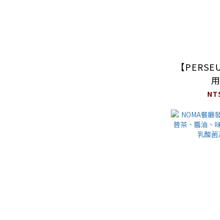
【PERS
NT