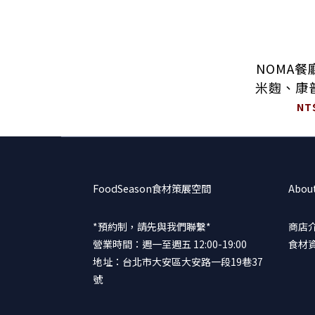
NOMA
米麴、康
味噌、醋
NT
酸菌
FoodSeason食材策展空間
Abou
*預約制，請先與我們聯繫*
商店
營業時間：週一至週五 12:00-19:00
食材
地址：台北市大安區大安路一段19巷37
號