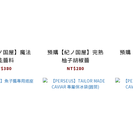
ノ国屋】魔法
預購【紀ノ国屋】完熟
預購
能醬料
柚子胡椒醬
T$380
NT$280