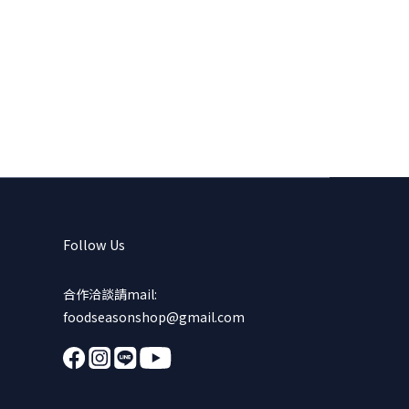
Follow Us
合作洽談請mail:
foodseasonshop@gmail.com