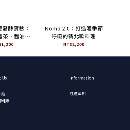
餐廳發酵實驗：
Noma 2.0：打造隨季節
普茶、醬油、
呼吸的新北歐料理
、古魚醬、乳
$1,200
NT$2,200
及黑化蔬果
t Us
Information
介紹
訂購須知
資料庫