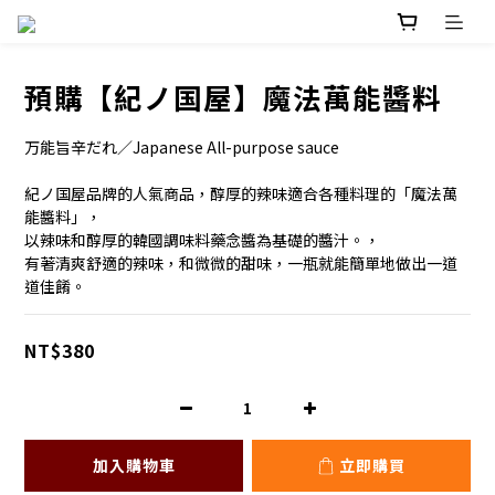
預購【紀ノ国屋】魔法萬能醬料
万能旨辛だれ／Japanese All-purpose sauce
紀ノ国屋品牌的人氣商品，醇厚的辣味適合各種料理的「魔法萬
能醬料」，
以辣味和醇厚的韓國調味料藥念醬為基礎的醬汁。，
有著清爽舒適的辣味，和微微的甜味，一瓶就能簡單地做出一道
道佳餚。
NT$380
加入購物車
立即購買