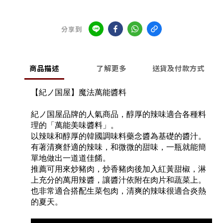
分享到
商品描述
了解更多
送貨及付款方式
【紀ノ国屋】魔法萬能醬料
紀ノ国屋品牌的人氣商品，醇厚的辣味適合各種料
理的「萬能美味醬料」。
以辣味和醇厚的韓國調味料藥念醬為基礎的醬汁。
有著清爽舒適的辣味，和微微的甜味，一瓶就能簡
單地做出一道道佳餚。
推薦可用來炒豬肉，炒香豬肉後加入紅黃甜椒，淋
上充分的萬用辣醬，讓醬汁依附在肉片和蔬菜上。
也非常適合搭配生菜包肉，清爽的辣味很適合炎熱
的夏天。