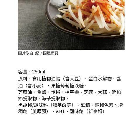
圖片取自_
紀ノ国屋網頁
容量：250ml
食用植物油脂（含大豆）、蛋白水解物、醬
原料：
油（含小麥）、果糖葡萄糖液糖、
芝麻油、食鹽、辣椒、楊寧醬、芝麻、大蒜、鰹魚
節提取物、海帶提取物、
黑胡椒/調味料（胺基酸等）、酒精、辣椒色素、增
稠劑（黃原膠）、V.B1、甜味劑（新泰姆）