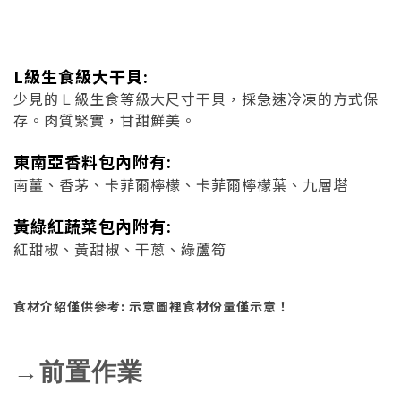
L級生食級大干貝:
少見的Ｌ級生食等級大尺寸干貝，採急速冷凍的方式保
存。肉質緊實，甘甜鮮美。
東南亞香料包內附有:
南薑、香茅、卡菲爾檸檬、卡菲爾檸檬葉、九層塔
黃綠紅蔬菜包內附有:
紅甜椒、黃甜椒、干蔥、綠蘆筍
食材介紹僅供參考: 示意圖裡食材份量僅示意！
→前置作業