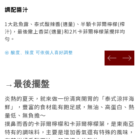
調配醬汁
1大匙魚露、泰式酸辣醬(適量)、半顆卡菲爾檸檬(榨
汁)，最後撒上香菜(適量)和2片卡菲爾檸檬葉攪拌均
勻。
酸度、辣度 可依個人喜好調整
㊙
prev
next
→最後擺盤
炎熱的夏天，就來做一份清爽開胃的「泰式涼拌海
鮮」，豐富的食材能有飽足感，無油、高蛋白、熱
量低、無負擔～
撲鼻而香的卡菲爾檸檬和卡菲爾檸檬葉，是東南亞
特有的調味料，主要是增加香氣還有特殊的風味，