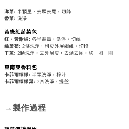
洋蔥:
半顆量，去頭去尾，切絲
香菜:
洗淨
黃綠紅蔬菜包
紅、黃甜椒:
各半顆量，洗淨，切絲
綠蘆筍:
2條洗淨，削皮外層纖維，切段
干蔥:
2顆洗淨，去外層皮，去頭去尾，切一圈一圈
東南亞香料包
卡菲爾檸檬:
半顆洗淨，榨汁
卡菲爾檸檬葉:
2片洗淨，擺盤
→製作過程
蔬菜涼拌過程