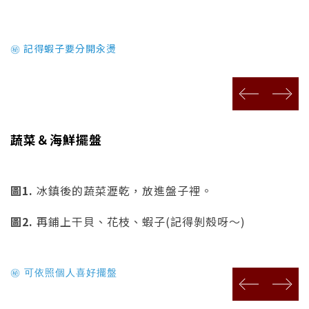
記得蝦子要分開汆燙
㊙
prev
next
蔬菜＆海鮮擺盤
圖1.
冰鎮後的蔬菜瀝乾，放進盤子裡。
圖2.
再鋪上干貝、花枝、蝦子(記得剝殼呀～)
可依照個人喜好擺盤
㊙
prev
next