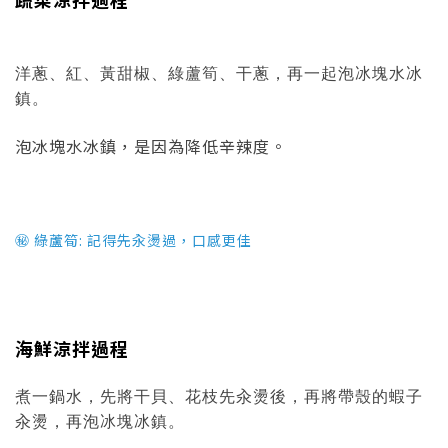
洋蔥、紅、黃甜椒、綠蘆筍、干蔥，再一起泡冰塊水冰
鎮。
泡冰塊水冰鎮，是因為降低辛辣度。
㊙ 綠蘆筍: 記得先汆燙過，口感更佳
海鮮涼拌過程
煮一鍋水，先將干貝、花枝先汆燙後，再將帶殼的蝦子
汆燙，再泡冰塊冰鎮。