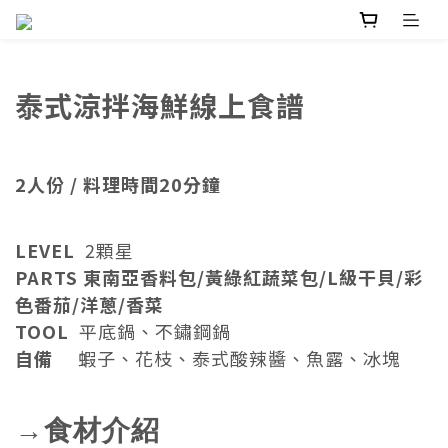
泰式涼拌海鮮線上食譜
2人份 / 料理時間20分鐘
LEVEL
2顆星
PARTS 東南亞香料包/黃綠紅蔬菜包/L級干貝/彩
色番茄/洋蔥/香菜
TOOL
平底鍋、不鏽鋼鍋
自備
蝦子、花枝、泰式酸辣醬、魚露、
冰塊
→食材介紹