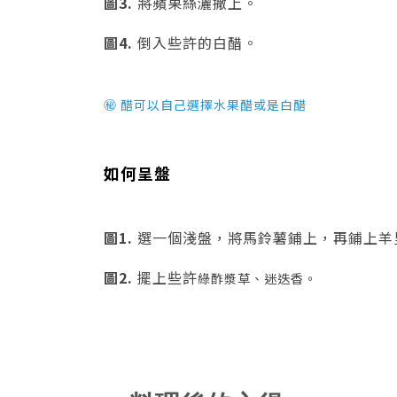
圖3.
將蘋果絲灑撒上。
圖4.
倒入些許的白醋。
㊙ 醋可以自己選擇水果醋或是白醋
如何呈盤
圖1.
選一個淺盤，將馬鈴薯鋪上，再鋪上羊
圖2.
擺上些許
綠酢漿草、迷迭香。