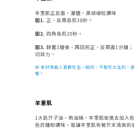
羊里肌正反面，灑鹽、黑胡椒粒調味
圖1.
正、反兩各煎30秒。
圖2.
四角各煎20秒。
圖3.
靜置3鐘後，再回煎正、反兩面1分鐘；
切菲力。
㊙ 食材策展人喜歡吃生一點的，不敢吃太生的，
喔！
羊里肌
1大匙芥子油，熱油鍋，羊里肌放進去加入
些許麵粉調味，是讓羊里肌有著芥末清爽的