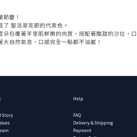
蘭節慶！
成了 聖派翠克節的代表色。
雲朵包覆著羊里肌鮮嫩的肉質，搭配著酸甜的沙拉，口
著大自然氣息，口感完全一點都不油膩！
t
Help
 Story
FAQ
alues
Delivery & Shipping
Team
Payment