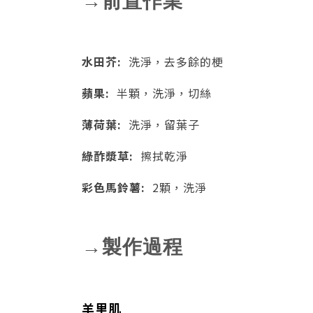
→前置作業
水田芥:
洗淨，去多餘的梗
蘋果:
半顆，
洗淨，切絲
薄荷葉:
洗淨，留葉子
綠酢漿草:
擦拭乾淨
彩色馬鈴薯:
2顆，洗淨
→製作過程
羊里肌