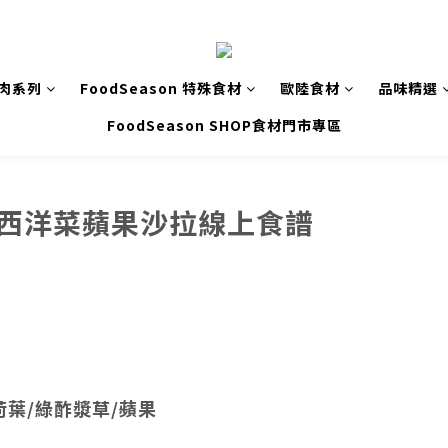
致肉系列
FoodSeason 特殊食材
歐陸食材
品味精選
FoodSeason SHOP食材門市專區
＆西洋菜蘋果沙拉線上食譜
荷葉/綠酢漿草/蘋果