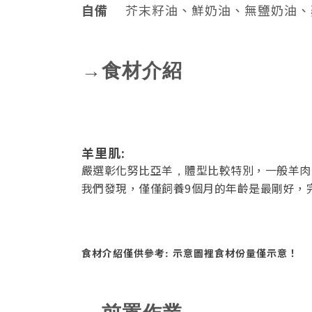
自備
芥末籽油、鮮奶油、無鹽奶油、
→食材介紹
羊里肌:
嚴選彰化努比亞羊
體型比較特別，一般羊肉
，
我們發現，僅僅飼養9個月的年齡是最剛好，
食材介紹僅供參考
:
示意圖裡食材份量僅示意！