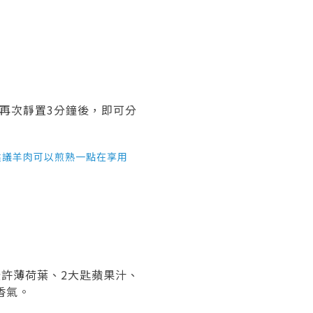
再次靜置3分鐘後，即可分
建議羊肉可以煎熟一點在享用
些許薄荷葉、2大匙蘋果汁、
香氣。