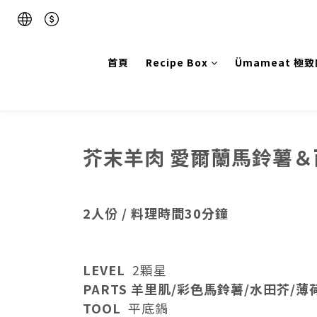
首頁
Recipe Box
Ümameat 極
芥末羊肉 愛爾蘭馬鈴薯
2人份 / 料理時間30分鐘
LEVEL
2顆星
PARTS 羊里肌/彩色馬鈴薯
/水田芥/薄
TOOL
平底鍋