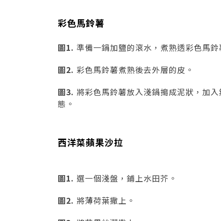
彩色馬鈴薯
圖1.
準備一鍋加鹽的滾水，煮熟透彩色馬鈴
圖2.
彩色馬鈴薯煮熟後去外層的皮。
圖3.
將彩色馬鈴薯放入淺鍋搗成泥狀，加入
態。
西洋菜蘋果沙拉
圖1.
選一個淺盤，鋪上水田芥。
圖2.
將薄荷葉撒上。