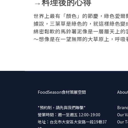
→料理後的心得
世界上最有「顏色」的節慶，綠色愛爾
據說，三葉草是綠色的，就這樣綠色變
綿密鬆軟的馬鈴薯泥像是一層層天上的
～想像是在一望無際的大草原上，呼吸
FoodSeason食材策展空間
Abou
*預約制，請先與我們聯繫*
Brand
營業時間：週一至週五 12:00-19:00
Our V
地址：台北市大安區大安路一段19巷37
Our 