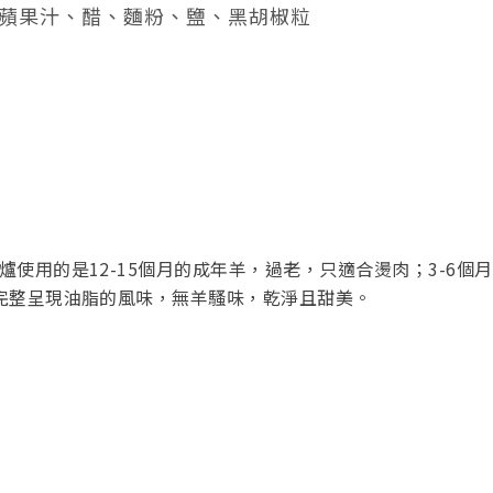
蘋果汁、醋、麵粉、鹽、黑胡椒粒
爐使用的是12-15個月的成年羊，過老，只適合燙肉；3-6
完整呈現油脂的風味，無羊騷味，乾淨且甜美。