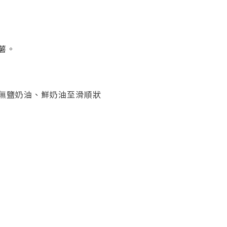
薯。
無鹽奶油、鮮奶油至滑順狀