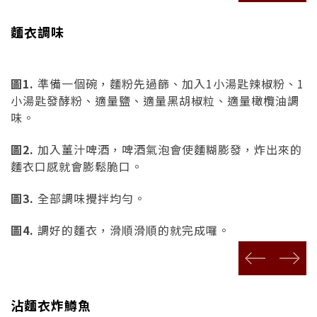
麵衣調味
圖1.
準備一個碗，麵粉先過篩、加入1小湯匙辣椒粉、
1
小湯匙
發酵粉、適量鹽、適量黑胡椒粒、適量橄欖油調
味。
圖2.
加入薑汁啤酒，啤酒氣泡會使麵糊膨發，炸出來的
麵衣口感就會膨鬆脆口。
圖3.
全部調味攪拌均勻。
圖4.
調好的麵衣，滑順滑順的就完成囉。
prev
next
沾麵衣
炸鱒魚