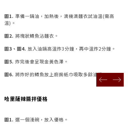
圖1.
準備一鍋油，加熱後，滴幾滴麵衣試油溫(需高
溫)。
圖2.
將塊狀鱒魚沾麵衣。
圖3、圖4.
放入油鍋高溫炸3分鐘，再中溫炸2分鐘。
圖5.
炸完後會呈現金黃色澤。
圖6.
將炸好的鱒魚放上廚房紙巾吸取多餘油份。
prev
next
哈里薩辣醬拌優格
圖1.
選一個淺碗，放入優格。