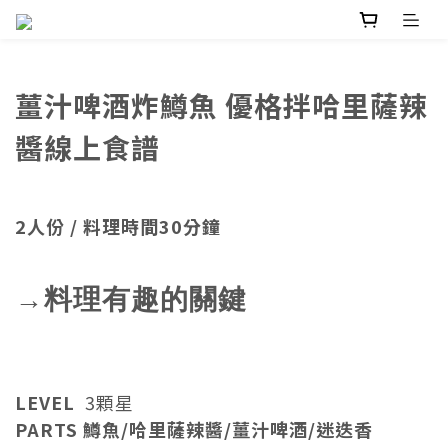
薑汁啤酒炸鱒魚 優格拌哈里薩辣
醬線上食譜
2人份 / 料理時間30分鐘
→料理有趣的關鍵
LEVEL
3顆星
PARTS 鱒魚/哈里薩辣醬/薑汁啤酒/迷迭香