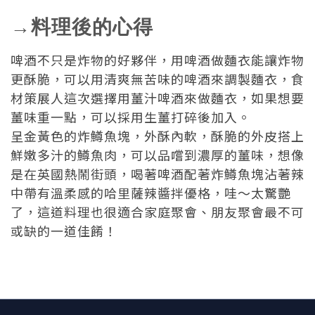
→料理後的心得
啤酒不只是炸物的好夥伴，用啤酒做麵衣能讓炸物
更酥脆，可以用清爽無苦味的啤酒來調製麵衣，食
材策展人這次選擇用薑汁啤酒來做麵衣，如果想要
薑味重一點，可以採用生薑打碎後加入。
呈金黃色的炸鱒魚塊，外酥內軟，酥脆的外皮搭上
鮮嫩多汁的鱒魚肉，可以品嚐到濃厚的薑味，想像
是在英國熱鬧街頭，喝著啤酒配著炸鱒魚塊沾著辣
中帶有溫柔感的哈里薩辣醬拌優格，哇～太驚艷
了，這道料理也很適合家庭聚會、朋友聚會最不可
或缺的一道佳餚！