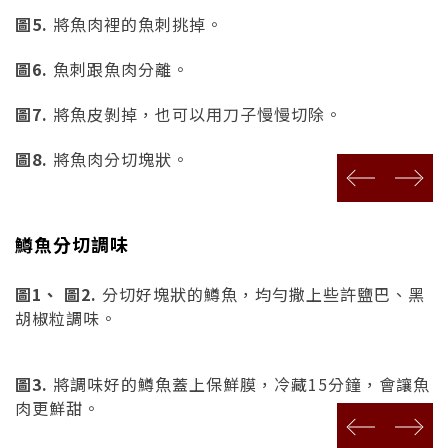
圖5.
將魚肉裡的魚刺挑掉。
圖6.
魚刺跟魚肉分離。
圖7.
將魚皮剝掉，也可以用刀子慢慢切除。
圖8.
將魚肉分切塊狀。
prev
next
鱒魚分切調味
圖1、 圖2.
分切好塊狀的鱒魚，均勻撒上些許鹽巴、黑
胡椒粒調味。
圖3.
將調味好的鱒魚蓋上保鮮膜，冷藏15分鐘，會讓魚
肉更鮮甜。
prev
next