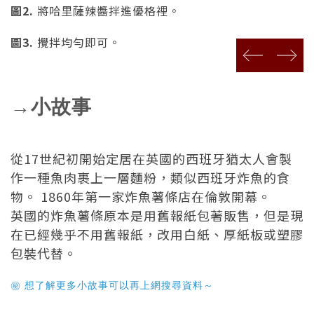
圖2.
將哈里薩辣醬拌進優格裡。
圖3.
攪拌均勻即可。
prev
next
→小故事
從17世紀初開始定居在英國的西班牙猶太人會製
作一種魚肉裹上一層麵粉，類似西班牙炸魚的食
物。 1860年第一家炸魚薯條店在倫敦開幕。
英國的炸魚薯條原本是用舊報紙包著販售，但是現
在已經幾乎不用舊報紙，改用白紙、厚紙板或塑膠
包裝代替。
想了解更多小故事可以再上網搜尋資料～
㊙