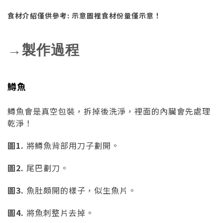
食材介紹僅供參考: 示意圖裡食材份量僅示意！
→製作過程
鱒魚
鱒魚會是真空包裝，拆掉後洗淨，裡面的內臟會先處理
乾淨！
圖1.
將鱒魚背部用刀子劃開。
圖2.
尾巴劃刀。
圖3.
魚肚頗開的樣子，似生魚片。
圖4.
將魚刺整片去掉。