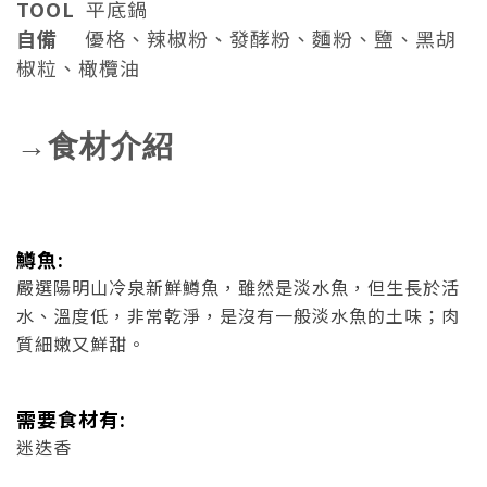
TOOL
平底鍋
自備
優格、辣椒粉、發酵粉、麵粉、鹽、黑胡
椒粒、橄欖油
→食材介紹
鱒魚:
嚴選陽明山冷泉新鮮鱒魚，雖然是淡水魚，但生長於活
水、溫度低，非常乾淨，是沒有一般淡水魚的土味；肉
質細嫩又鮮甜。
需要食材有:
迷迭香