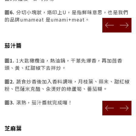
圖6.
分切小塊狀，烙印上U，是指鮮味意思，也是我們
的品牌umameat 是umami+meat。
prev
next
茄汁醬
圖1.
1大匙橄欖油，熱油鍋，干蔥先爆香，再加茴香
頭、黃、紅甜椒下去拌炒。
圖2.
蔬食炒香後加入香料調味，月桂葉、蒜末、甜紅椒
粉、巴薩米克醋、汆燙好的綠蘆筍、番茄糊。
圖3.
滾熟，茄汁醬就完成囉！
prev
next
芝麻葉