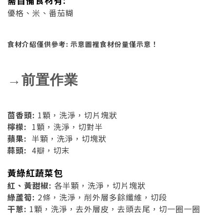
需自備食材有:
優格、米、番茄糊
食材介紹僅供參考: 示意圖裡食材份量僅示意！
→前置作業
茴香頭:
1顆，
洗淨，切片塊狀
檸檬:
1顆，
洗淨，切對半
蘋果:
半顆，
洗淨，切塊狀
蒜頭:
4瓣，
切末
黃綠紅蔬菜包
紅、黃甜椒:
各半顆，
洗淨，切片塊狀
綠蘆筍:
2條，洗
淨，削外層多餘纖維，切段
干蔥:
1顆，
洗淨，
去外層皮，去頭去尾，切一圈一圈