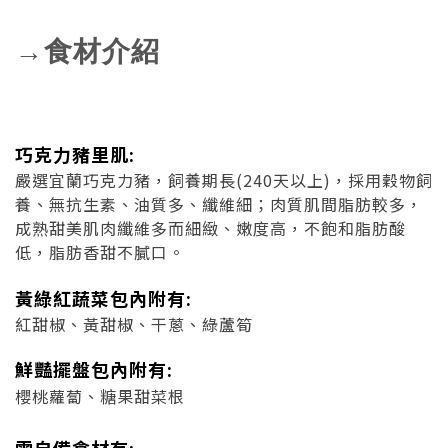
→食材介紹
巧克力豬里肌:
嚴選宜蘭巧克力豬，飼養期長(240天以上)，採用穀物飼
養、無抗生素、油質多、纖維細；肉質肌間脂肪較多，
成熟甜美肌肉纖維多而細緻、嫩度高，不飽和脂肪酸
低，脂肪香甜不膩口。
黃綠紅蔬菜包內附有:
紅甜椒、黃甜椒、干蔥、綠蘆筍
鮮豔擺盤包內附有:
櫻桃蘿蔔、糖果甜菜根