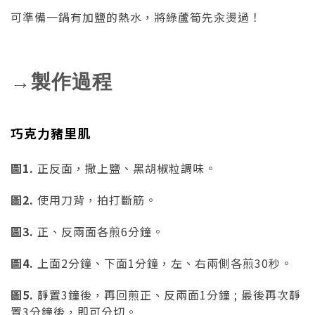
可準備一鍋有加鹽的熱水，將綠蘆筍先汆燙過！
→製作過程
巧克力豬里肌
圖1.
正反面，撒上鹽、黑胡椒粒調味。
圖2.
使用刀背，拍打斷筋。
圖3.
正、反兩面各煎6分鐘。
圖4.
上面2分鐘、下面1分鐘，左、右兩側各煎30秒。
圖5.
靜置3鐘後，再回煎正、反兩面1分鐘 ; 最後再次靜
置3分鐘後，即可分切。