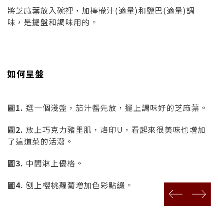
將芝麻葉放入碗裡，加檸檬汁(適量)和鹽巴(適量)調
味，是擺盤和調味用的。
如何呈盤
圖1.
選一個淺盤，茄汁醬先放，擺上調味好的芝麻葉。
圖2.
放上巧克力豬里肌，烙印U，看起來很美味也增加
了這道菜的活潑。
圖3.
中間淋上優格。
圖4.
刨上櫻桃蘿蔔增加色彩點綴。
prev
next