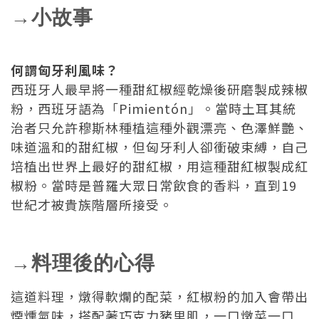
→小故事
何謂匈牙利風味？
西班牙人最早將一種甜紅椒經乾燥後研磨製成辣椒
粉，西班牙語為「Pimientón」。當時土耳其統
治者只允許穆斯林種植這種外觀漂亮、色澤鮮艷、
味道溫和的甜紅椒，但匈牙利人卻衝破束縛，自己
培植出世界上最好的甜紅椒，用這種甜紅椒製成紅
椒粉。當時是普羅大眾日常飲食的香料，直到19
世紀才被貴族階層所接受。
→料理後的心得
這道料理，燉得軟爛的配菜，紅椒粉的加入會帶出
煙燻氣味，搭配著巧克力豬里肌，一口燉菜一口