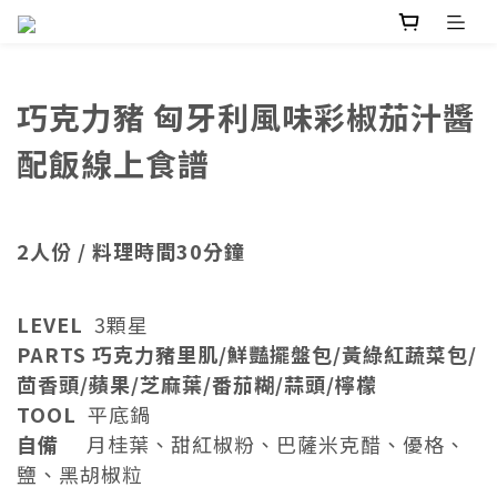
巧克力豬 匈牙利風味彩椒茄汁醬
配飯線上食譜
2人份 / 料理時間30分鐘
LEVEL
3顆星
PARTS 巧克力豬里肌/鮮豔擺盤包/
黃綠紅蔬菜包/
茴香頭/蘋果/芝麻葉/番茄糊/蒜頭/檸檬
TOOL
平底鍋
自備
月桂葉、甜紅椒粉、巴薩米克醋、優格、
鹽、黑胡椒粒