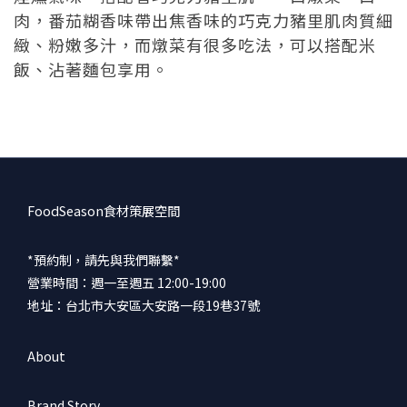
肉，番茄糊香味帶出焦香味的巧克力豬里肌肉質細
緻、粉嫩多汁，而燉菜有很多吃法，可以搭配米
飯、沾著麵包享用。
FoodSeason食材策展空間
*預約制，請先與我們聯繫*
營業時間：週一至週五 12:00-19:00
地址：台北市大安區大安路一段19巷37號
About
Brand Story