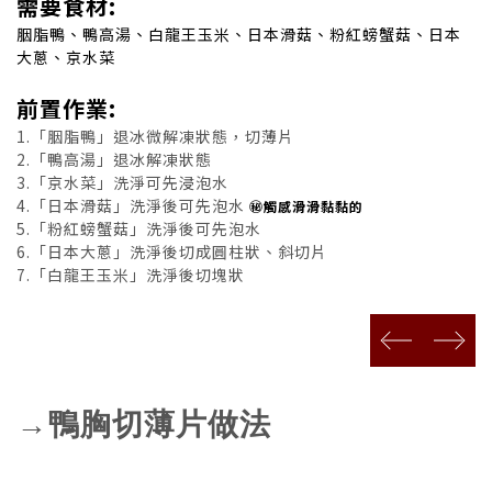
需要食材:
胭脂鴨、鴨高湯、白龍王玉米、日本滑菇、粉紅螃蟹菇、日本
大蔥、京水菜
前置作業:
1.「胭脂鴨」退冰微解凍狀態，切薄片
2.「鴨高湯」退冰解凍狀態
3.「京水菜」洗淨可先浸泡水
4.「日本滑菇」洗淨後可先泡水
㊙觸感滑滑黏黏的
5.「粉紅螃蟹菇」洗淨後可先泡水
6.「日本大蔥」洗淨後切成圓柱狀、斜切片
7.「白龍王玉米」洗淨後切塊狀
prev
next
→鴨胸切薄片做法