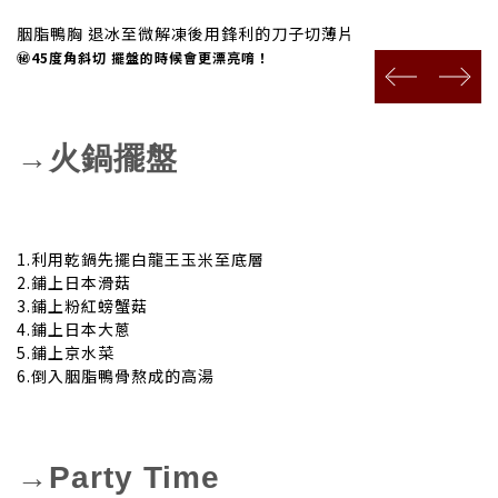
胭脂鴨胸 退冰至微解凍後用鋒利的刀子切薄片
㊙45度角斜切 擺盤的時候會更漂亮唷！
prev
next
→火鍋擺盤
1.利用乾鍋先擺白龍王玉米至底層
2.
鋪上日本滑菇
3.鋪上粉紅螃蟹菇
4.鋪上日本大蔥
5.鋪上京水菜
6.倒入胭脂鴨骨熬成的高湯
→Party Time