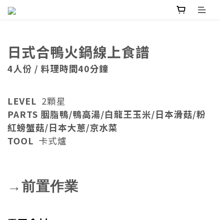
日式合鴨火鍋線上食譜
4人份 / 料理時間40分鐘
LEVEL
2顆星
PARTS 胭脂鴨/鴨高湯/
白龍王玉米/日本滑菇/粉
紅螃蟹菇/日本大蔥/京水菜
TOOL
卡式爐
→前置作業